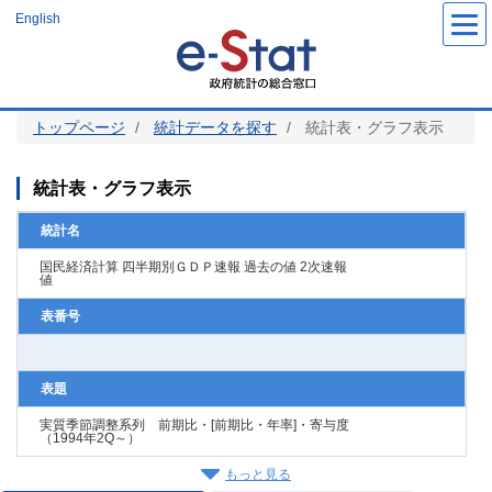
メ
English
イ
ン
コ
ン
テ
ン
ツ
トップページ
統計データを探す
統計表・グラフ表示
に
移
動
統計表・グラフ表示
統計名
国民経済計算 四半期別ＧＤＰ速報 過去の値 2次速報
値
表番号
表題
実質季節調整系列 前期比・[前期比・年率]・寄与度
（1994年2Q～）
もっと見る