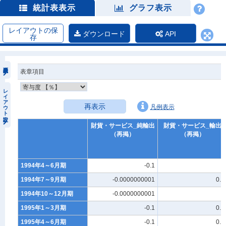
統計表表示
グラフ表示
レイアウトの保
ダウンロード
API
存
表章項目
レイアウト設定
再表示
凡例表示
財貨・サービス_純輸出
財貨・サービス_輸出
（再掲）
（再掲）
1994年4～6月期
-0.1
0
1994年7～9月期
-0.0000000001
0.2
1994年10～12月期
-0.0000000001
0
1995年1～3月期
-0.1
0.1
1995年4～6月期
-0.1
0.1