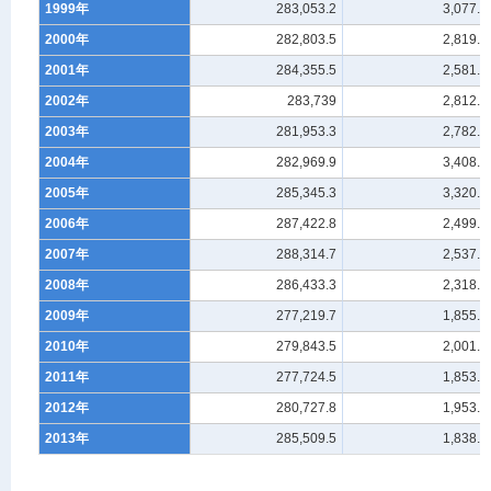
1999年
283,053.2
3,077.6
2000年
282,803.5
2,819.4
2001年
284,355.5
2,581.5
2002年
283,739
2,812.2
2003年
281,953.3
2,782.7
2004年
282,969.9
3,408.8
2005年
285,345.3
3,320.4
2006年
287,422.8
2,499.7
2007年
288,314.7
2,537.9
2008年
286,433.3
2,318.5
2009年
277,219.7
1,855.7
2010年
279,843.5
2,001.7
2011年
277,724.5
1,853.7
2012年
280,727.8
1,953.4
2013年
285,509.5
1,838.3