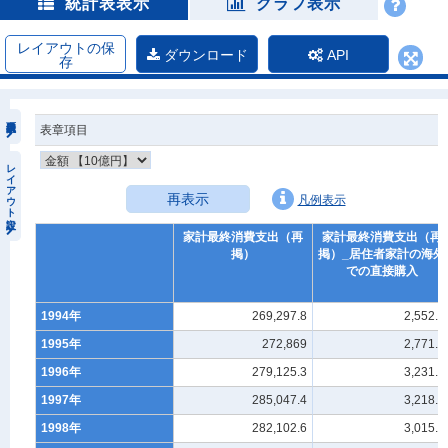
統計表表示
グラフ表示
レイアウトの保
ダウンロード
API
存
表章項目
レイアウト設定
再表示
凡例表示
家計最終消費支出（再
家計最終消費支出（再
掲）
掲）_居住者家計の海外
での直接購入
1994年
269,297.8
2,552.7
1995年
272,869
2,771.5
1996年
279,125.3
3,231.6
1997年
285,047.4
3,218.2
1998年
282,102.6
3,015.2