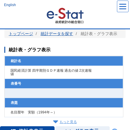
メ
English
イ
ン
コ
ン
テ
ン
ツ
トップページ
統計データを探す
統計表・グラフ表示
に
移
動
統計表・グラフ表示
統計名
国民経済計算 四半期別ＧＤＰ速報 過去の値 2次速報
値
表番号
表題
名目暦年 実額（1994年～）
もっと見る