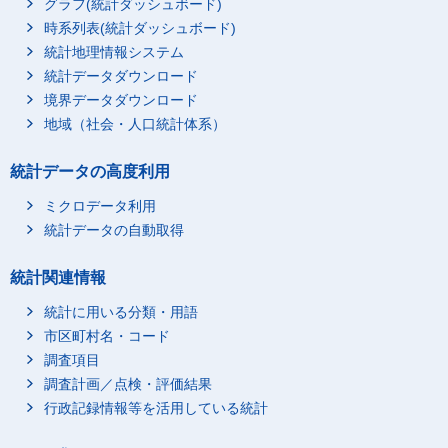
グラフ(統計ダッシュボード)
トイレットペーパー
時系列表(統計ダッシュボード)
洗剤
382
統計地理情報システム
他の家事用消耗品
1,127
統計データダウンロード
家事サービス
568
境界データダウンロード
被服及び履物
8,641
地域（社会・人口統計体系）
和服
37
統計データの高度利用
洋服
3,861
シャツ・セーター類
1,272
ミクロデータ利用
統計データの自動取得
下着類
652
生地・糸類
69
統計関連情報
他の被服
906
統計に用いる分類・用語
履物類
1,375
市区町村名・コード
被服関連サービス
469
調査項目
保健医療
10,776
調査計画／点検・評価結果
医薬品
2,380
行政記録情報等を活用している統計
健康保持用摂取品
820