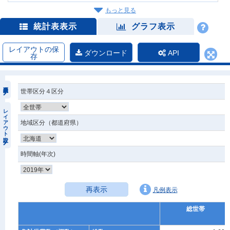
もっと見る
統計表表示
グラフ表示
レイアウトの保
ダウンロード
API
存
世帯区分４区分
レイアウト設定
地域区分（都道府県）
時間軸(年次)
再表示
凡例表示
総世帯