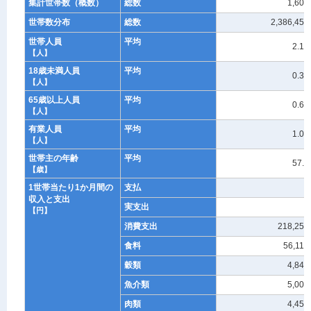
集計世帯数（概数）
総数
1,600
世帯数分布
総数
2,386,453
世帯人員
平均
2.10
【人】
18歳未満人員
平均
0.32
【人】
65歳以上人員
平均
0.62
【人】
有業人員
平均
1.07
【人】
世帯主の年齢
平均
57.1
【歳】
1世帯当たり1か月間の
支払
-
収入と支出
実支出
-
【円】
消費支出
218,259
食料
56,117
穀類
4,848
魚介類
5,007
肉類
4,453