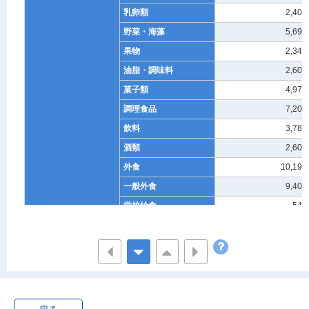
乳卵類
2,406
野菜・海藻
5,697
果物
2,340
油脂・調味料
2,602
菓子類
4,970
調理食品
7,209
飲料
3,783
酒類
2,608
外食
10,195
一般外食
9,400
学校給食
543
賄い費
252
住居
20,676
家賃地代
14,508
設備修繕・維持
6,168
設備材料
1,017