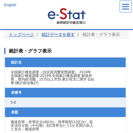
メ
English
イ
ン
コ
ン
テ
ン
ツ
トップページ
統計データを探す
統計表・グラフ表示
に
移
動
統計表・グラフ表示
統計名
全国家計構造調査（旧全国消費実態調査） 2019年
全国家計構造調査 2019年全国家計構造調査 都道府
県，県内経済圏，15万以上市別 家計収支に関する結
果 [家計総合集計]
表番号
5-0
表題
都道府県，世帯区分(4区分)，世帯類型(12区分)，収
支項目分類（中分類）別1世帯当たり1か月間の収入
と支出－都道府県