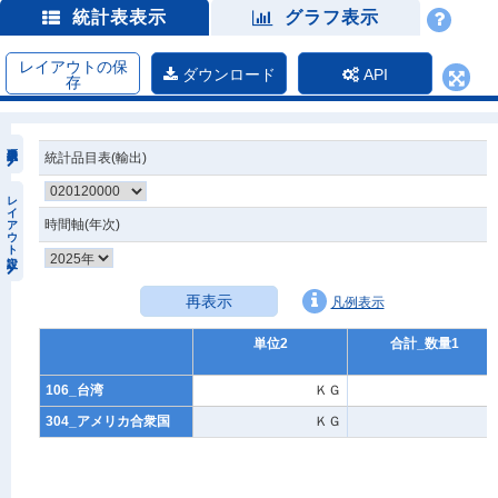
統計表表示
グラフ表示
レイアウトの保
ダウンロード
API
存
統計品目表(輸出)
レイアウト設定
時間軸(年次)
再表示
凡例表示
単位2
合計_数量1
106_台湾
ＫＧ
0
304_アメリカ合衆国
ＫＧ
0