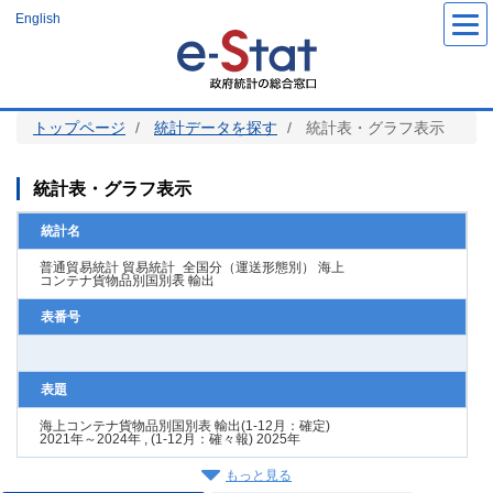
メ
English
イ
ン
コ
ン
テ
ン
ツ
トップページ
統計データを探す
統計表・グラフ表示
に
移
動
統計表・グラフ表示
統計名
普通貿易統計 貿易統計_全国分（運送形態別） 海上
コンテナ貨物品別国別表 輸出
表番号
表題
海上コンテナ貨物品別国別表 輸出(1-12月：確定)
2021年～2024年 , (1-12月：確々報) 2025年
もっと見る