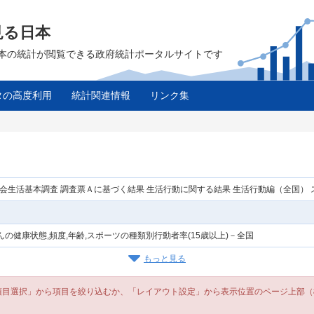
見る日本
は、日本の統計が閲覧できる政府統計ポータルサイトです
タの高度利用
統計関連情報
リンク集
社会生活基本調査 調査票Ａに基づく結果 生活行動に関する結果 生活行動編（全国）
んの健康状態,頻度,年齢,スポーツの種類別行動者率(15歳以上)－全国
もっと見る
選択」から項目を絞り込むか、「レイアウト設定」から表示位置のページ上部（欄外