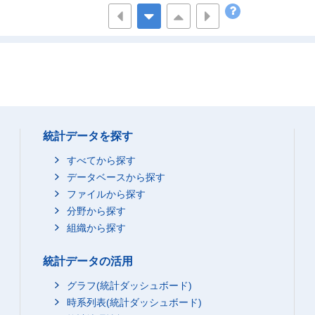
07_40～44歳
-
08_45～49歳
-
09_50～54歳
-
10_55～59歳
-
11_60～64歳
-
12_65～69歳
-
13_70～74歳
-
統計データを探す
14_75～79歳
-
すべてから探す
15_80～84歳
-
データベースから探す
16_85歳以上
ファイルから探す
-
分野から探す
R1_(再掲)15歳以上
-
組織から探す
R2_(再掲)20歳以上
-
R3_(再掲)35歳以上
-
統計データの活用
R4_(再掲)65歳以上
-
グラフ(統計ダッシュボード)
R5_(再掲)75歳以上
-
時系列表(統計ダッシュボード)
日
00_総数
-