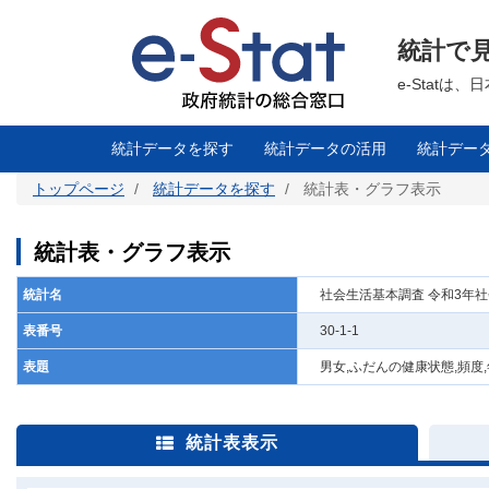
メ
イ
ン
統計で
コ
ン
テ
e-Stat
ン
ツ
に
移
統計データを探す
統計データの活用
統計デー
動
トップページ
統計データを探す
統計表・グラフ表示
統計表・グラフ表示
統計名
社会生活基本調査 令和3年
表番号
30-1-1
表題
男女,ふだんの健康状態,頻度
統計表表示