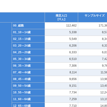
推定人口
サンプルサイズ
【千人】
00_総数
112,462
171,3
01_10～14歳
5,338
8,5
02_15～19歳
5,549
8,3
03_20～24歳
6,206
6,3
04_25～29歳
6,333
6,0
05_30～34歳
6,510
7,4
06_35～39歳
7,306
9,7
07_40～44歳
8,114
11,5
08_45～49歳
9,656
13,9
09_50～54歳
9,151
13,4
10_55～59歳
7,734
12,2
11_60～64歳
7,259
13,1
12_65～69歳
7,710
14,8