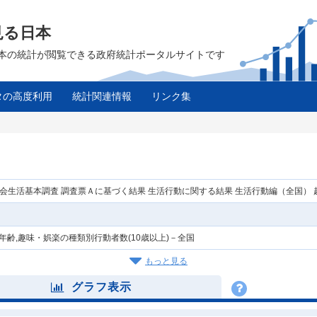
見る日本
は、日本の統計が閲覧できる政府統計ポータルサイトです
タの高度利用
統計関連情報
リンク集
社会生活基本調査 調査票Ａに基づく結果 生活行動に関する結果 生活行動編（全国）
,年齢,趣味・娯楽の種類別行動者数(10歳以上)－全国
もっと見る
グラフ表示