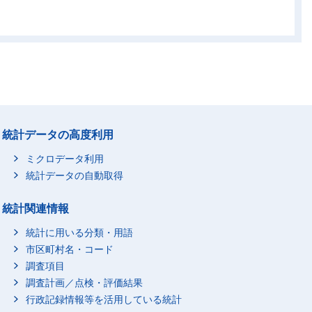
-
-
-
-
-
-
-
統計データの高度利用
-
ミクロデータ利用
-
統計データの自動取得
-
統計関連情報
-
-
統計に用いる分類・用語
市区町村名・コード
-
調査項目
-
調査計画／点検・評価結果
-
行政記録情報等を活用している統計
-