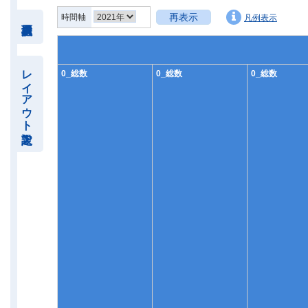
再表示
時間軸
凡例表示
レイアウト設定
0_総数
0_総数
0_総数