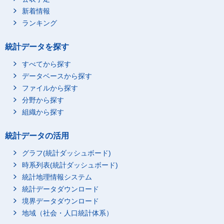
新着情報
04_100～149万円
ランキング
05_150～199万円
06_200～249万円
統計データを探す
07_250～299万円
すべてから探す
08_300～399万円
データベースから探す
09_400～499万円
ファイルから探す
10_500～599万円
分野から探す
11_600～699万円
組織から探す
12_700～799万円
統計データの活用
13_800～899万円
14_900～999万円
グラフ(統計ダッシュボード)
時系列表(統計ダッシュボード)
15_1000～1499万円
統計地理情報システム
16_1500万円以上
統計データダウンロード
1_うち雇用されている
00_総数
境界データダウンロード
人
01_収入なし
地域（社会・人口統計体系）
02_50万円未満