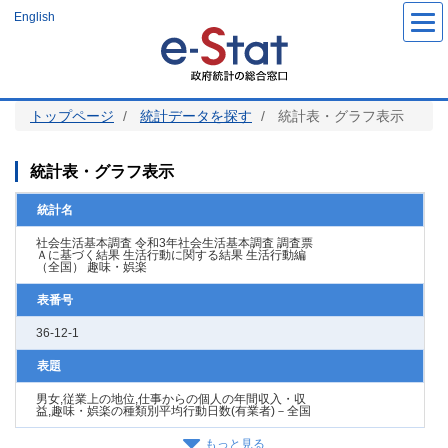
メ
English
イ
ン
コ
ン
テ
ン
ツ
トップページ
統計データを探す
統計表・グラフ表示
に
移
動
統計表・グラフ表示
統計名
社会生活基本調査 令和3年社会生活基本調査 調査票
Ａに基づく結果 生活行動に関する結果 生活行動編
（全国） 趣味・娯楽
表番号
36-12-1
表題
男女,従業上の地位,仕事からの個人の年間収入・収
益,趣味・娯楽の種類別平均行動日数(有業者)－全国
もっと見る