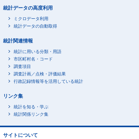
03_50～99万円
統計データの高度利用
04_100～149万円
ミクロデータ利用
05_150～199万円
統計データの自動取得
06_200～249万円
統計関連情報
07_250～299万円
08_300～399万円
統計に用いる分類・用語
市区町村名・コード
09_400～499万円
調査項目
10_500～599万円
調査計画／点検・評価結果
11_600～699万円
行政記録情報等を活用している統計
12_700～799万円
13_800～899万円
リンク集
14_900～999万円
統計を知る・学ぶ
15_1000～1499万円
統計関係リンク集
16_1500万円以上
2_女
0_総数
00_総数
サイトについて
01_収入なし