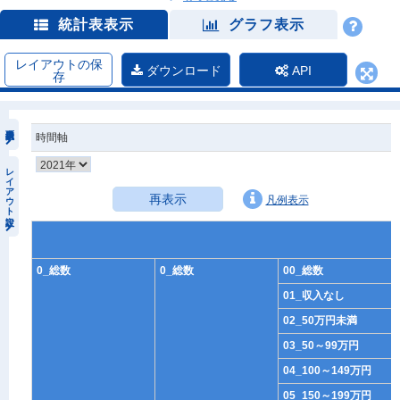
統計表表示
グラフ表示
レイアウトの保
ダウンロード
API
存
時間軸
レイアウト設定
再表示
凡例表示
0_総数
0_総数
00_総数
01_収入なし
02_50万円未満
03_50～99万円
04_100～149万円
05_150～199万円