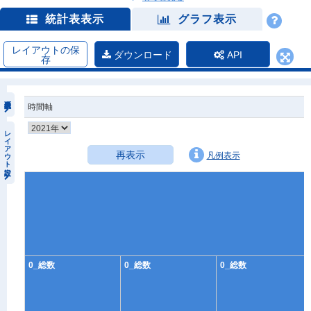
統計表表示
グラフ表示
レイアウトの保
ダウンロード
API
存
時間軸
レイアウト設定
再表示
凡例表示
0_総数
0_総数
0_総数