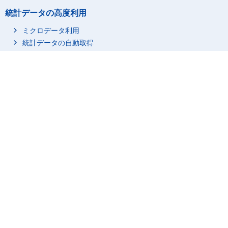
統計データの高度利用
ミクロデータ利用
統計データの自動取得
統計関連情報
統計に用いる分類・用語
市区町村名・コード
調査項目
調査計画／点検・評価結果
行政記録情報等を活用している統計
リンク集
統計を知る・学ぶ
統計関係リンク集
サイトについて