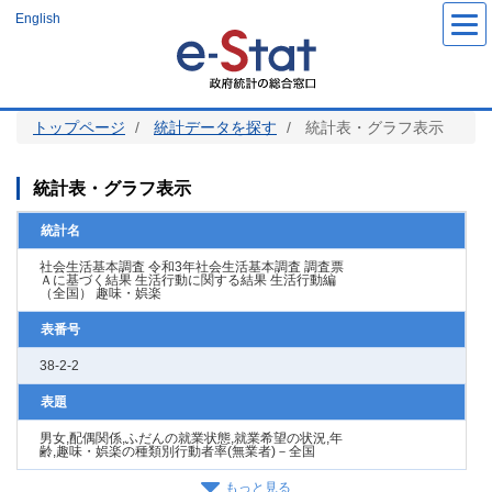
メ
English
イ
ン
コ
ン
テ
ン
ツ
トップページ
統計データを探す
統計表・グラフ表示
に
移
動
統計表・グラフ表示
統計名
社会生活基本調査 令和3年社会生活基本調査 調査票
Ａに基づく結果 生活行動に関する結果 生活行動編
（全国） 趣味・娯楽
表番号
38-2-2
表題
男女,配偶関係,ふだんの就業状態,就業希望の状況,年
齢,趣味・娯楽の種類別行動者率(無業者)－全国
もっと見る