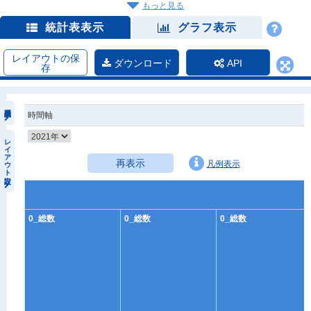
もっと見る
統計表表示
グラフ表示
レイアウトの保
ダウンロード
API
存
時間軸
レイアウト設定
再表示
凡例表示
0_総数
0_総数
0_総数