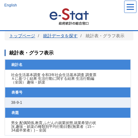
メ
English
イ
ン
コ
ン
テ
ン
ツ
トップページ
統計データを探す
統計表・グラフ表示
に
移
動
統計表・グラフ表示
統計名
社会生活基本調査 令和3年社会生活基本調査 調査票
Ａに基づく結果 生活行動に関する結果 生活行動編
（全国） 趣味・娯楽
表番号
38-9-1
表題
男女,配偶関係,教育,ふだんの就業状態,就業希望の状
況,趣味・娯楽の種類別平均行動日数(無業者（15～
34歳卒業者）)－全国