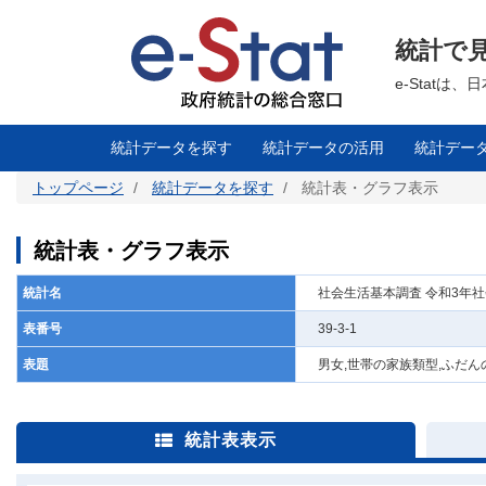
メ
イ
ン
統計で
コ
ン
テ
e-Stat
ン
ツ
に
移
統計データを探す
統計データの活用
統計デー
動
トップページ
統計データを探す
統計表・グラフ表示
統計表・グラフ表示
統計名
社会生活基本調査 令和3年
表番号
39-3-1
表題
男女,世帯の家族類型,ふだ
統計表表示