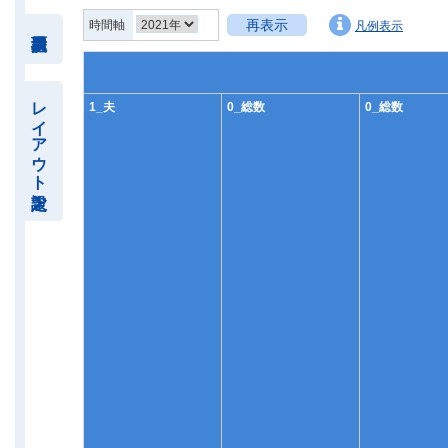
再表示
時間軸
凡例表示
レイアウト設定
1_夫
0_総数
0_総数