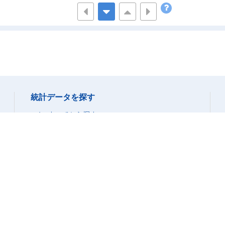
52_100万円未満
23
53_100～199万円
36
54_200～299万円
68
1
55_300～499万円
349
5
56_500～699万円
895
1,3
57_700～999万円
1,383
1,8
58_1000万円以上
1,681
1,9
統計データを探す
0_総数
20,650
31,9
すべてから探す
1_300万円未満(世帯)
1,494
2,8
データベースから探す
11_収入なし
ファイルから探す
79
1
分野から探す
12_100万円未満
574
1,1
組織から探す
13_100～199万円
456
8
14_200万円以上
349
5
統計データの活用
2_300～499万円(世帯)
4,039
6,9
グラフ(統計ダッシュボード)
21_収入なし
36
時系列表(統計ダッシュボード)
22_100万円未満
437
9