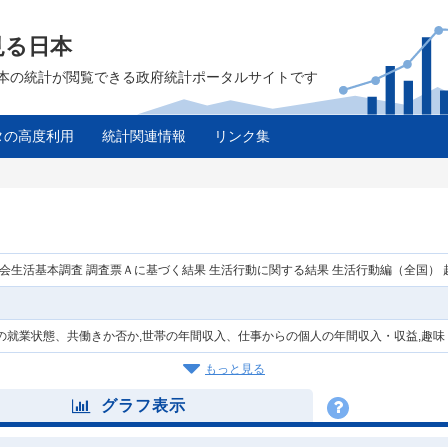
見る日本
は、日本の統計が閲覧できる政府統計ポータルサイトです
タの高度利用
統計関連情報
リンク集
社会生活基本調査 調査票Ａに基づく結果 生活行動に関する結果 生活行動編（全国）
んの就業状態、共働きか否か,世帯の年間収入、仕事からの個人の年間収入・収益,趣味
もっと見る
グラフ表示