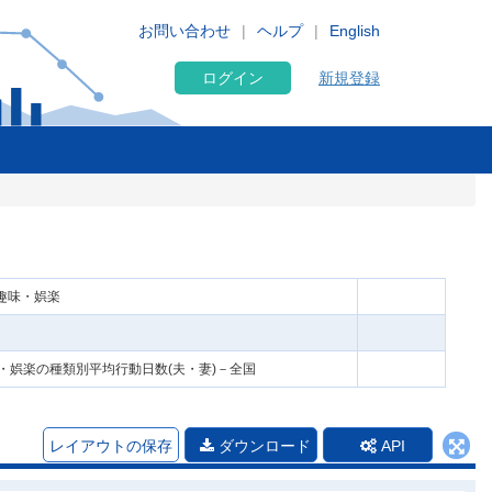
お問い合わせ
ヘルプ
English
ログイン
新規登録
 趣味・娯楽
・娯楽の種類別平均行動日数(夫・妻)－全国
レイアウトの保存
ダウンロード
API