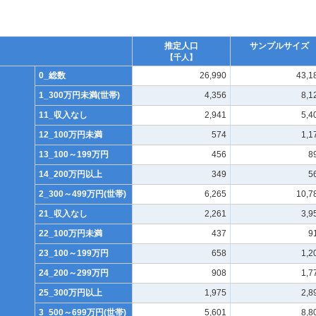
推定人口
サンプルサイズ
【千人】
0_総数
26,990
43,1
1_300万円未満(世帯)
4,356
8,1
11_収入なし
2,941
5,4
12_100万円未満
574
1,1
13_100～199万円
456
8
14_200万円以上
349
5
2_300～499万円(世帯)
6,265
10,7
21_収入なし
2,261
3,9
22_100万円未満
437
9
23_100～199万円
658
1,2
24_200～299万円
908
1,7
25_300万円以上
1,975
2,8
3_500～699万円(世帯)
5,601
8,8