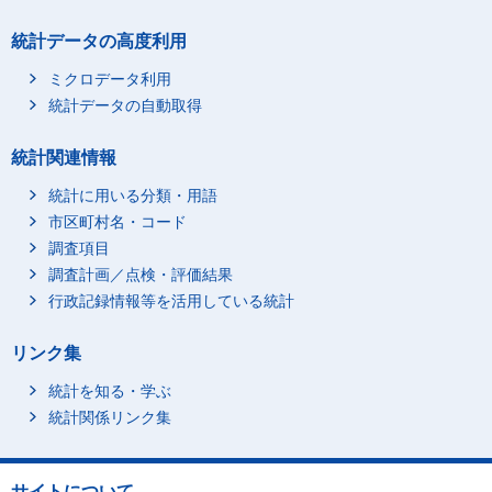
1_有業者
統計データの高度利用
ミクロデータ利用
統計データの自動取得
統計関連情報
統計に用いる分類・用語
市区町村名・コード
11_配偶者も有業(共働
き)
調査項目
調査計画／点検・評価結果
行政記録情報等を活用している統計
リンク集
統計を知る・学ぶ
111_うち夫も妻も雇用
統計関係リンク集
されている人
サイトについて