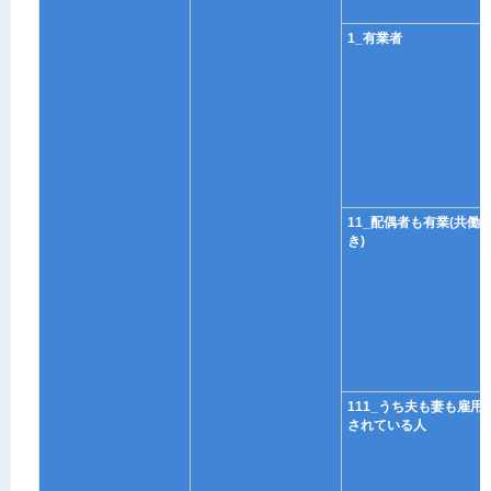
1_有業者
11_配偶者も有業(共働
き)
111_うち夫も妻も雇用
されている人