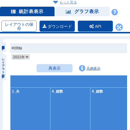
もっと見る
統計表表示
グラフ表示
レイアウトの保
ダウンロード
API
存
時間軸
レイアウト設定
再表示
凡例表示
1_夫
0_総数
0_総数