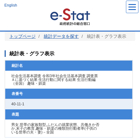
メ
English
イ
ン
コ
ン
テ
ン
ツ
トップページ
統計データを探す
統計表・グラフ表示
に
移
動
統計表・グラフ表示
統計名
社会生活基本調査 令和3年社会生活基本調査 調査票
Ａに基づく結果 生活行動に関する結果 生活行動編
（全国） 趣味・娯楽
表番号
40-11-1
表題
男女,世帯の家族類型,ふだんの就業状態、共働きか否
か,末子の教育,趣味・娯楽の種類別行動者率(子供の
いる世帯の夫・妻)－全国