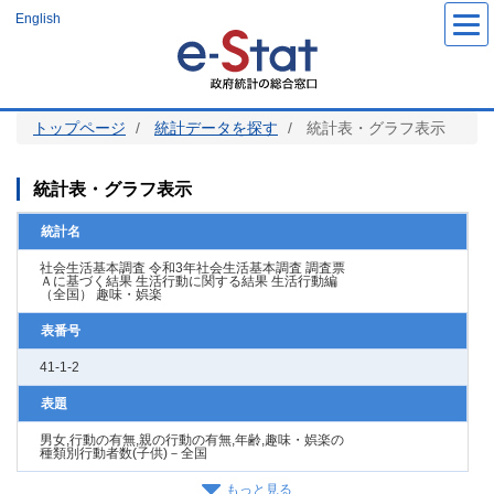
メ
English
イ
ン
コ
ン
テ
ン
ツ
トップページ
統計データを探す
統計表・グラフ表示
に
移
動
統計表・グラフ表示
統計名
社会生活基本調査 令和3年社会生活基本調査 調査票
Ａに基づく結果 生活行動に関する結果 生活行動編
（全国） 趣味・娯楽
表番号
41-1-2
表題
男女,行動の有無,親の行動の有無,年齢,趣味・娯楽の
種類別行動者数(子供)－全国
もっと見る