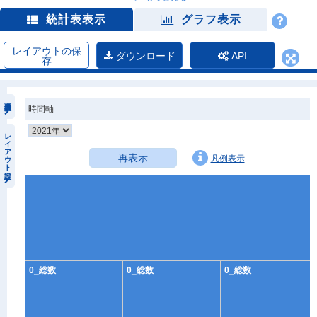
統計表表示
グラフ表示
レイアウトの保
ダウンロード
API
存
時間軸
レイアウト設定
再表示
凡例表示
0_総数
0_総数
0_総数