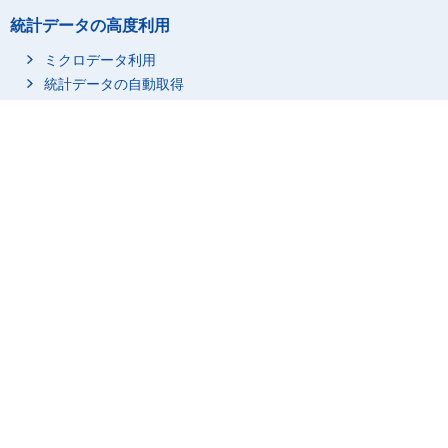
統計データの高度利用
ミクロデータ利用
統計データの自動取得
統計関連情報
統計に用いる分類・用語
市区町村名・コード
調査項目
調査計画／点検・評価結果
行政記録情報等を活用している統計
リンク集
統計を知る・学ぶ
統計関係リンク集
サイトについて
3_父のみした