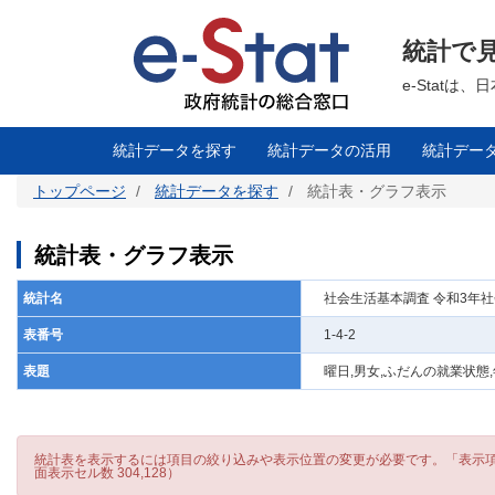
メ
イ
ン
統計で
コ
ン
テ
e-Stat
ン
ツ
に
移
統計データを探す
統計データの活用
統計デー
動
トップページ
統計データを探す
統計表・グラフ表示
統計表・グラフ表示
統計名
社会生活基本調査 令和3年
表番号
1-4-2
表題
曜日,男女,ふだんの就業状態
統計表を表示するには項目の絞り込みや表示位置の変更が必要です。「表示項目
面表示セル数 304,128）