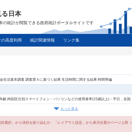
見る日本
は、日本の統計が閲覧できる政府統計ポータルサイトです
タの高度利用
統計関連情報
リンク集
社会生活基本調査 調査票Ａに基づく結果 生活時間に関する結果 時間帯編
,年齢,時刻区分別スマートフォン・パソコンなどの使用者率(15歳以上)－平日，全
もっと見る
選択」から項目を絞り込むか、「レイアウト設定」から表示位置のページ上部（欄外