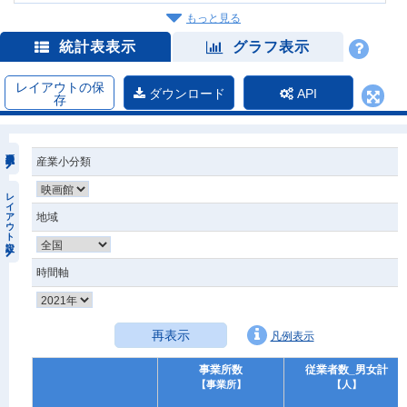
もっと見る
統計表表示
グラフ表示
レイアウトの保
ダウンロード
API
存
産業小分類
レイアウト設定
地域
時間軸
再表示
凡例表示
事業所数
従業者数_男女計
【事業所】
【人】