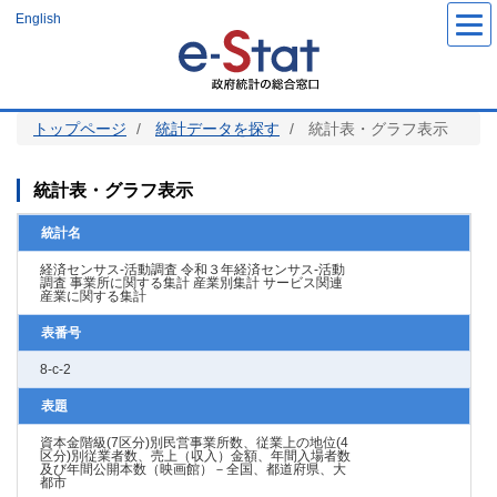
メ
English
イ
ン
コ
ン
テ
ン
ツ
トップページ
統計データを探す
統計表・グラフ表示
に
移
動
統計表・グラフ表示
統計名
経済センサス‐活動調査 令和３年経済センサス‐活動
調査 事業所に関する集計 産業別集計 サービス関連
産業に関する集計
表番号
8-c-2
表題
資本金階級(7区分)別民営事業所数、従業上の地位(4
区分)別従業者数、売上（収入）金額、年間入場者数
及び年間公開本数（映画館）－全国、都道府県、大
都市