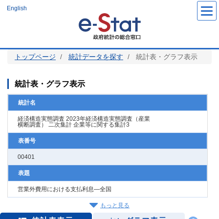
メ
English
イ
ン
コ
ン
テ
ン
ツ
トップページ
統計データを探す
統計表・グラフ表示
に
移
動
統計表・グラフ表示
統計名
経済構造実態調査 2023年経済構造実態調査（産業
横断調査） 二次集計 企業等に関する集計3
表番号
00401
表題
営業外費用における支払利息―全国
もっと見る