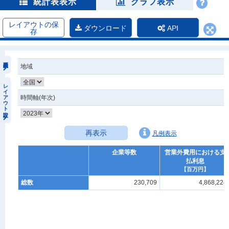
統計表表示
グラフ表示
レイアウトの保
ダウンロード
API
存
地域
レイアウト設定
時間軸(年次)
再表示
凡例表示
企業等数
営業外費用における支
払利息
【百万円】
総数
230,709
4,868,224