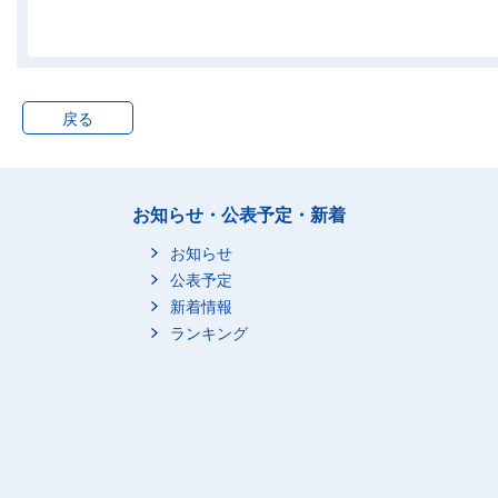
長屋建
戻る
共同住宅
お知らせ・公表予定・新着
お知らせ
公表予定
新着情報
その他
ランキング
1981～1990年
総数
一戸建
長屋建