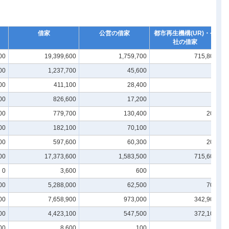
借家
公営の借家
都市再生機構(UR)・公
社の借家
00
19,399,600
1,759,700
715,800
00
1,237,700
45,600
-
00
411,100
28,400
-
00
826,600
17,200
-
00
779,700
130,400
200
00
182,100
70,100
-
00
597,600
60,300
200
00
17,373,600
1,583,500
715,600
0
3,600
600
-
00
5,288,000
62,500
700
00
7,658,900
973,000
342,900
00
4,423,100
547,500
372,100
00
8,600
100
-