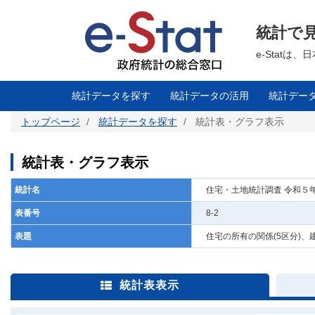
メ
イ
ン
統計で
コ
ン
テ
e-Stat
ン
ツ
に
移
統計データを探す
統計データの活用
統計デー
動
トップページ
統計データを探す
統計表・グラフ表示
統計表・グラフ表示
統計名
住宅・土地統計調査 令和５
表番号
8-2
表題
住宅の所有の関係(5区分)、
統計表表示