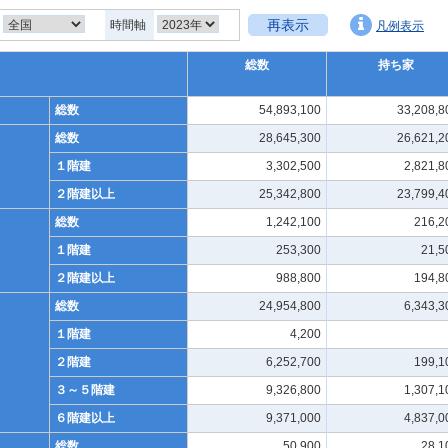
再表示
時間軸
凡例表示
総数
持ち家
総数
54,893,100
33,208,8
総数
28,645,300
26,621,2
１階建
3,302,500
2,821,8
２階建以上
25,342,800
23,799,4
総数
1,242,100
216,2
１階建
253,300
21,5
２階建以上
988,800
194,8
総数
24,954,800
6,343,3
１階建
4,200
２階建
6,252,700
199,1
３～５階建
9,326,800
1,307,1
６階建以上
9,371,000
4,837,0
総数
50,900
28,1