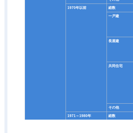
1970年以前
総数
一戸建
長屋建
共同住宅
その他
1971～1980年
総数
一戸建