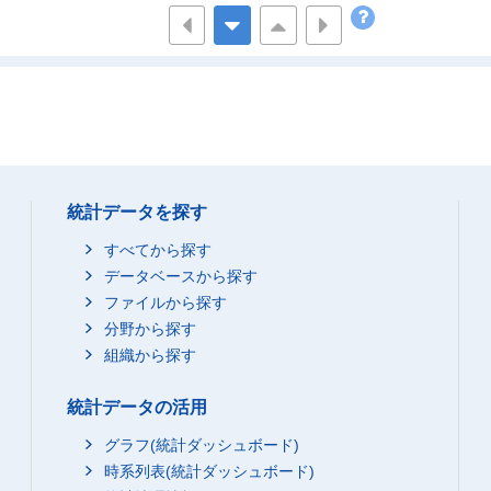
２階建以上
3,792,600
3,636,6
総数
142,200
46,3
１階建
44,900
3,5
２階建以上
97,200
42,8
総数
2,443,100
766,1
１階建
200
統計データを探す
２階建
281,400
24,0
３～５階建
1,244,600
282,3
すべてから探す
６階建以上
916,900
459,8
データベースから探す
ファイルから探す
総数
7,600
6,2
分野から探す
総数
8,781,200
5,434,9
組織から探す
総数
4,535,400
4,322,9
１階建
465,400
396,4
統計データの活用
２階建以上
4,069,900
3,926,5
グラフ(統計ダッシュボード)
総数
108,600
37,9
時系列表(統計ダッシュボード)
１階建
23,300
2,5