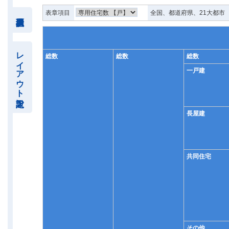
表章項目
全国、都道府県、21大都市
レイアウト設定
総数
総数
総数
一戸建
長屋建
共同住宅
その他