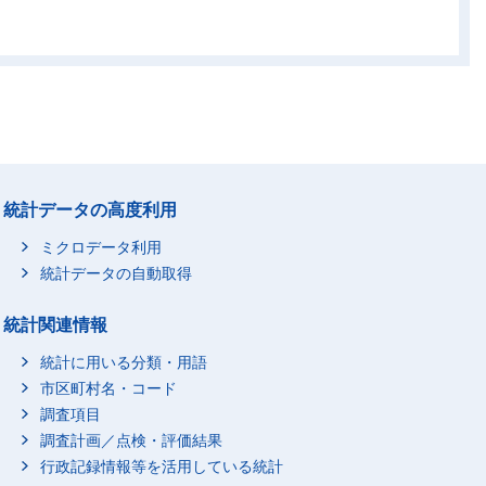
00
156,000
2,900
-
00
95,900
48,100
-
00
41,400
23,100
-
00
54,500
25,000
-
00
1,677,100
431,200
274,800
0
200
0
-
統計データの高度利用
00
257,400
5,000
0
00
962,300
307,200
144,500
ミクロデータ利用
00
457,100
119,100
130,300
統計データの自動取得
00
1,400
0
-
統計関連情報
00
3,346,300
360,400
88,000
統計に用いる分類・用語
00
212,400
8,300
-
市区町村名・コード
00
69,000
4,600
-
調査項目
00
143,500
3,700
-
調査計画／点検・評価結果
00
70,700
19,300
100
行政記録情報等を活用している統計
00
20,800
8,000
-