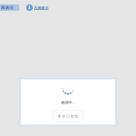
再表示
凡例表示
処理中...
キャンセル