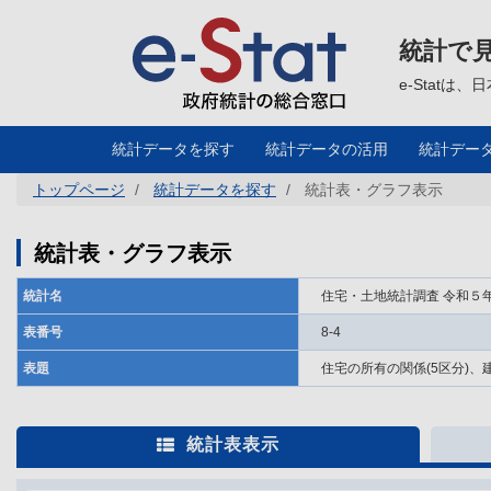
メ
イ
ン
統計で
コ
ン
テ
e-Stat
ン
ツ
に
移
統計データを探す
統計データの活用
統計デー
動
トップページ
統計データを探す
統計表・グラフ表示
統計表・グラフ表示
統計名
住宅・土地統計調査 令和５
表番号
8-4
表題
住宅の所有の関係(5区分)、
統計表表示