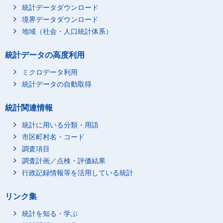
統計データダウンロード
境界データダウンロード
店舗その他の併用住宅
地域（社会・人口統計体系）
（（再掲）75歳以上の
総数
高齢者世帯）75歳以上
専用住宅
の単身世帯
統計データの高度利用
ミクロデータ利用
統計データの自動取得
統計関連情報
統計に用いる分類・用語
店舗その他の併用住宅
市区町村名・コード
（（再掲）75歳以上の
総数
調査項目
高齢者世帯）75歳以上
専用住宅
の夫婦世帯
調査計画／点検・評価結果
行政記録情報等を活用している統計
リンク集
統計を知る・学ぶ