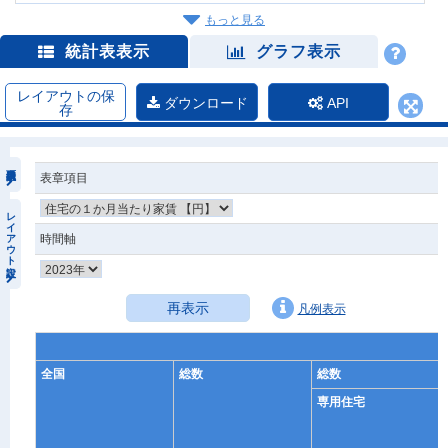
もっと見る
統計表表示
グラフ表示
レイアウトの保
ダウンロード
API
存
表章項目
レイアウト設定
時間軸
再表示
凡例表示
全国
総数
総数
専用住宅