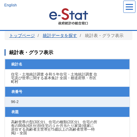
メ
English
イ
ン
コ
ン
テ
ン
ツ
トップページ
統計データを探す
統計表・グラフ表示
に
移
動
統計表・グラフ表示
統計名
住宅・土地統計調査 令和５年住宅・土地統計調査 住
宅及び世帯に関する基本集計 全国・都道府県・市区
町村
表番号
96-2
表題
高齢世帯の型(3区分)、住宅の種類(2区分)、住宅の所
有の関係(4区分)別住宅の１か月当たり家賃(借家に
居住する高齢者主世帯)(75歳以上の高齢者世帯―特
掲)－全国