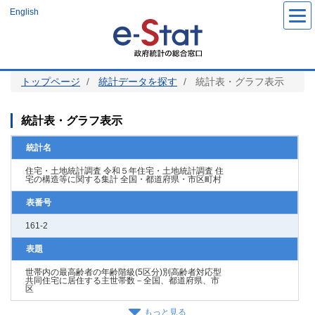
メ
English
イ
ン
コ
ン
テ
ン
ツ
トップページ
統計データを探す
統計表・グラフ表示
に
移
動
統計表・グラフ表示
統計名
住宅・土地統計調査 令和５年住宅・土地統計調査 住
宅の構造等に関する集計 全国・都道府県・市区町村
表番号
161-2
表題
世帯内の最高齢者の年齢階級(5区分)別高齢者対応型
共同住宅に居住する主世帯数－全国、都道府県、市
区
もっと見る