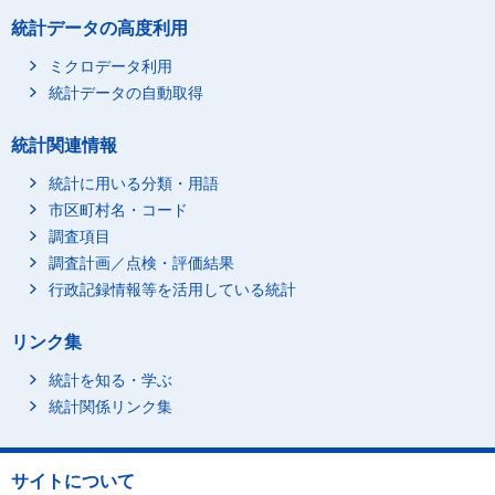
65～74歳
820
統計データの高度利用
75歳以上
2,000
西区
総数
9,450
ミクロデータ利用
統計データの自動取得
45歳未満
1,260
45～54歳
1,800
統計関連情報
55～64歳
2,190
統計に用いる分類・用語
65～74歳
2,240
市区町村名・コード
75歳以上
1,680
調査項目
厚別区
総数
8,030
調査計画／点検・評価結果
45歳未満
1,150
行政記録情報等を活用している統計
45～54歳
1,170
リンク集
55～64歳
1,530
65～74歳
1,990
統計を知る・学ぶ
75歳以上
2,050
統計関係リンク集
手稲区
総数
3,200
45歳未満
150
サイトについて