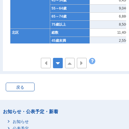
45～54歳
6,430
55～64歳
9,040
65～74歳
6,880
75歳以上
8,500
北区
総数
11,400
45歳未満
2,550
45～54歳
1,620
55～64歳
1,940
65～74歳
2,630
75歳以上
2,430
東区
総数
11,610
戻る
45歳未満
1,380
45～54歳
1,210
55～64歳
2,500
お知らせ・公表予定・新着
65～74歳
2,260
お知らせ
75歳以上
3,910
公表予定