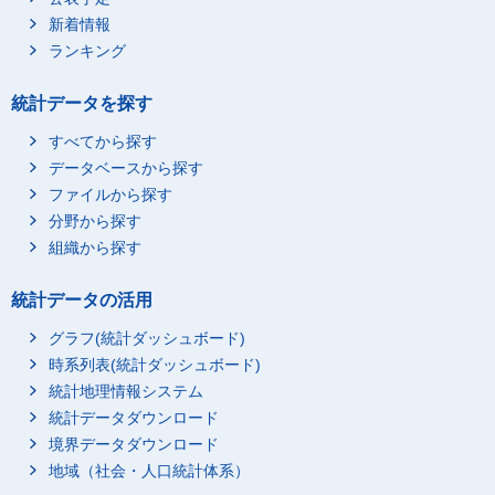
白石区
総数
6,780
新着情報
45歳未満
990
ランキング
45～54歳
1,320
55～64歳
1,650
統計データを探す
65～74歳
1,260
すべてから探す
75歳以上
1,160
データベースから探す
豊平区
総数
13,700
ファイルから探す
45歳未満
1,840
分野から探す
組織から探す
45～54歳
1,880
55～64歳
2,530
統計データの活用
65～74歳
2,910
グラフ(統計ダッシュボード)
75歳以上
4,290
時系列表(統計ダッシュボード)
南区
総数
5,060
統計地理情報システム
45歳未満
470
統計データダウンロード
45～54歳
650
境界データダウンロード
55～64歳
1,080
地域（社会・人口統計体系）