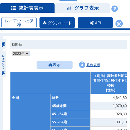
統計表表示
グラフ表示
レイアウトの保
ダウンロード
API
存
時間軸
レイアウト設定
再表示
凡例表示
（別掲）高齢者対応型
共同住宅に居住する世
帯数
【世帯】
全国
総数
4,641,800
45歳未満
1,070,400
45～54歳
928,300
55～64歳
881,100