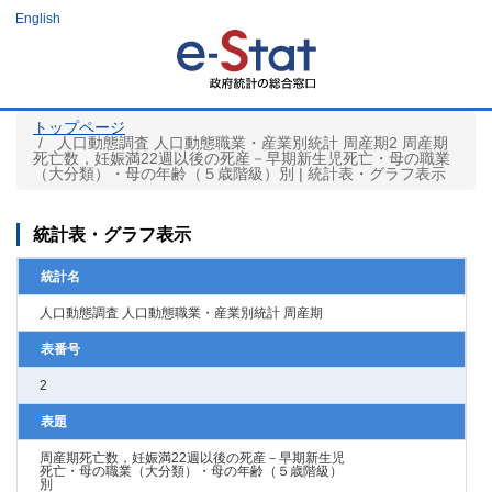
メ
English
イ
ン
コ
ン
テ
ン
ツ
トップページ
に
人口動態調査 人口動態職業・産業別統計 周産期2 周産期
移
死亡数，妊娠満22週以後の死産－早期新生児死亡・母の職業
動
（大分類）・母の年齢（５歳階級）別 | 統計表・グラフ表示
統計表・グラフ表示
統計名
人口動態調査 人口動態職業・産業別統計 周産期
表番号
2
表題
周産期死亡数，妊娠満22週以後の死産－早期新生児
死亡・母の職業（大分類）・母の年齢（５歳階級）
別