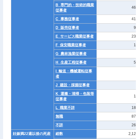
B_専門的・技術的職業
464
従事者
C_事務従事者
410
D_販売従事者
94
E_サービス職業従事者
230
F_保安職業従事者
12
G_農林漁業従事者
9
H_生産工程従事者
56
I_輸送・機械運転従事
8
者
J_建設・採掘従事者
6
K_運搬・清掃・包装等
10
従事者
L_職業不詳
186
無職
870
不詳
265
妊娠満22週以後の死産
総数
2,121