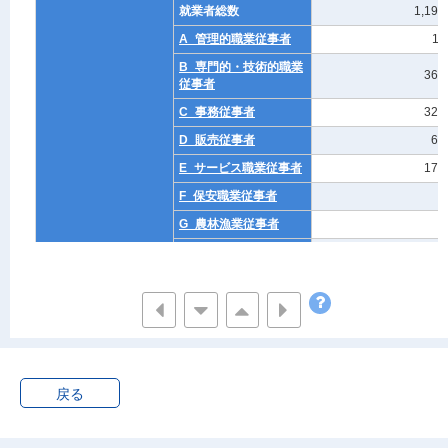
就業者総数
1,198
A_管理的職業従事者
11
B_専門的・技術的職業
369
従事者
C_事務従事者
327
D_販売従事者
69
E_サービス職業従事者
178
F_保安職業従事者
8
G_農林漁業従事者
8
H_生産工程従事者
45
I_輸送・機械運転従事
6
者
J_建設・採掘従事者
5
K_運搬・清掃・包装等
9
従事者
戻る
L_職業不詳
163
無職
682