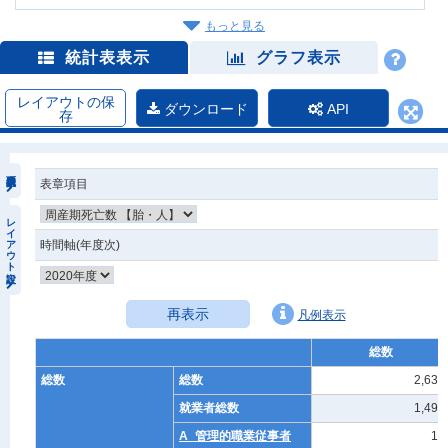
もっと見る
統計表表示
グラフ表示
レイアウトの保
ダウンロード
API
存
表章項目
レイアウト設定
時間軸(年度次)
再表示
凡例表示
総数
総数
総数
2,633
就業者総数
1,498
A_管理的職業従事者
13