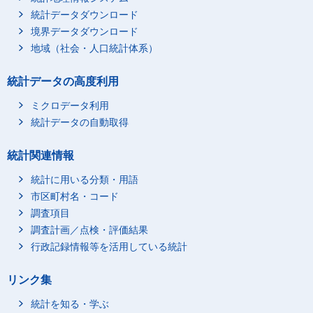
L_職業不詳
23
統計データダウンロード
無職
188
境界データダウンロード
不詳
24
地域（社会・人口統計体系）
統計データの高度利用
ミクロデータ利用
統計データの自動取得
統計関連情報
統計に用いる分類・用語
市区町村名・コード
調査項目
調査計画／点検・評価結果
行政記録情報等を活用している統計
リンク集
統計を知る・学ぶ