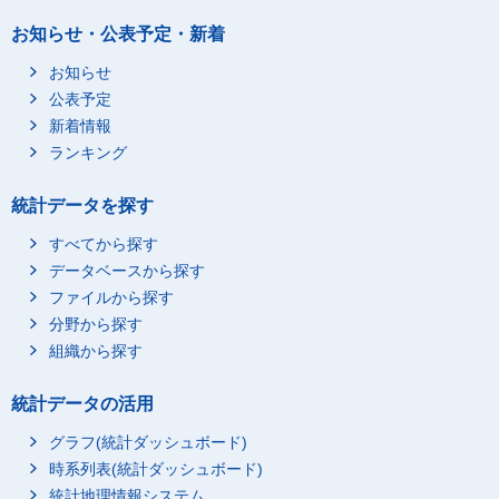
不詳
241
お知らせ・公表予定・新着
早期新生児死亡
総数
512
就業者総数
300
お知らせ
公表予定
A_管理的職業従事者
2
新着情報
B_専門的・技術的職業
95
従事者
ランキング
C_事務従事者
83
統計データを探す
D_販売従事者
25
すべてから探す
E_サービス職業従事者
52
データベースから探す
F_保安職業従事者
4
ファイルから探す
G_農林漁業従事者
1
分野から探す
H_生産工程従事者
11
組織から探す
I_輸送・機械運転従事
2
者
統計データの活用
J_建設・採掘従事者
1
グラフ(統計ダッシュボード)
K_運搬・清掃・包装等
1
時系列表(統計ダッシュボード)
従事者
統計地理情報システム