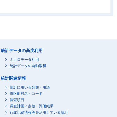
4
-
-
-
2
1
5
-
3
2
1
-
6
-
2
-
5
1
2
-
10
-
8
-
統計データの高度利用
5
-
3
-
6
-
3
-
ミクロデータ利用
1
-
1
-
統計データの自動取得
2
-
2
-
統計関連情報
2
1
1
-
統計に用いる分類・用語
21
4
13
-
市区町村名・コード
4
2
5
-
調査項目
8
-
2
-
調査計画／点検・評価結果
6
2
4
-
行政記録情報等を活用している統計
9
3
6
-