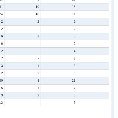
61
10
15
1
24
10
11
-
2
2
9
-
2
-
2
-
6
2
3
-
6
-
2
-
2
-
4
-
7
-
3
-
3
1
3
-
12
2
6
2
30
8
23
-
5
1
7
-
3
2
3
-
12
-
3
-
13
3
6
-
17
5
7
1