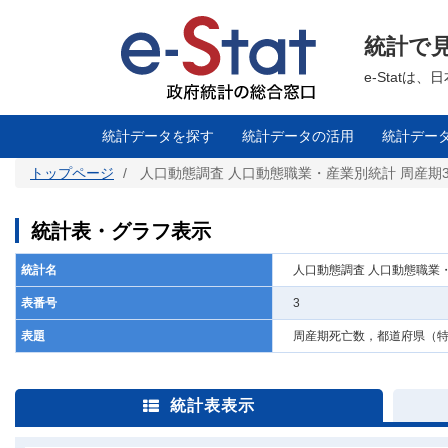
メ
イ
ン
統計で
コ
ン
テ
e-Stat
ン
ツ
に
移
統計データを探す
統計データの活用
統計デー
動
トップページ
人口動態調査 人口動態職業・産業別統計 周産期
統計表・グラフ表示
統計名
人口動態調査 人口動態職業
表番号
3
表題
周産期死亡数，都道府県（
統計表表示