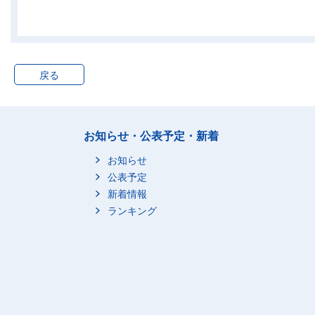
奈良県
27
和歌山県
18
鳥取県
13
戻る
島根県
20
岡山県
35
広島県
62
お知らせ・公表予定・新着
山口県
19
徳島県
21
お知らせ
香川県
20
公表予定
新着情報
愛媛県
23
ランキング
高知県
14
福岡県
122
佐賀県
28
長崎県
22
熊本県
38
大分県
39