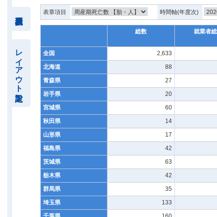
表章項目
時間軸(年度次)
総数
就業者総
レイアウト設定
全国
2,633
北海道
88
青森県
27
岩手県
20
宮城県
60
秋田県
14
山形県
17
福島県
42
茨城県
63
栃木県
42
群馬県
35
埼玉県
133
千葉県
160