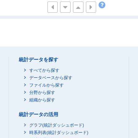
10
-
6
13
-
4
10
-
2
14
-
4
14
1
4
31
-
9
統計データを探す
11
-
1
12
-
3
すべてから探す
9
-
6
データベースから探す
ファイルから探す
13
-
9
分野から探す
9
1
3
組織から探す
75
-
28
23
-
8
統計データの活用
14
-
3
グラフ(統計ダッシュボード)
26
1
9
時系列表(統計ダッシュボード)
26
-
5