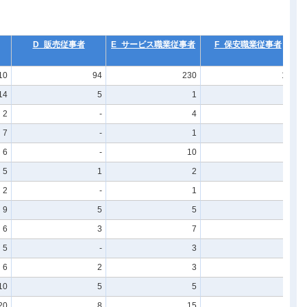
D_販売従事者
E_サービス職業従事者
F_保安職業従事者
10
94
230
12
14
5
1
-
2
-
4
1
7
-
1
-
6
-
10
1
5
1
2
-
2
-
1
-
9
5
5
1
6
3
7
1
5
-
3
1
6
2
3
-
10
5
5
-
20
8
15
1