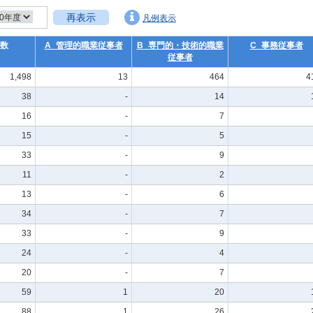
再表示
凡例表示
数
A_管理的職業従事者
B_専門的・技術的職業
C_事務従事者
従事者
1,498
13
464
4
38
-
14
16
-
7
15
-
5
33
-
9
11
-
2
13
-
6
34
-
7
33
-
9
24
-
4
20
-
7
59
1
20
88
1
26