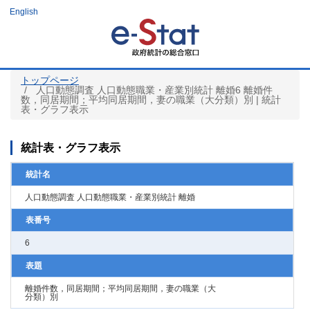
メ
English
イ
ン
コ
ン
テ
ン
ツ
トップページ
に
人口動態調査 人口動態職業・産業別統計 離婚6 離婚件
移
数，同居期間；平均同居期間，妻の職業（大分類）別 | 統計
動
表・グラフ表示
統計表・グラフ表示
統計名
人口動態調査 人口動態職業・産業別統計 離婚
表番号
6
表題
離婚件数，同居期間；平均同居期間，妻の職業（大
分類）別