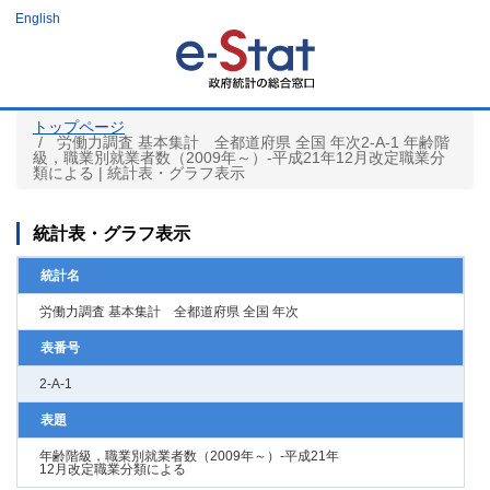
メ
English
イ
ン
コ
ン
テ
ン
ツ
トップページ
に
労働力調査 基本集計 全都道府県 全国 年次2-A-1 年齢階
移
級，職業別就業者数（2009年～）-平成21年12月改定職業分
動
類による | 統計表・グラフ表示
統計表・グラフ表示
統計名
労働力調査 基本集計 全都道府県 全国 年次
表番号
2-A-1
表題
年齢階級，職業別就業者数（2009年～）-平成21年
12月改定職業分類による