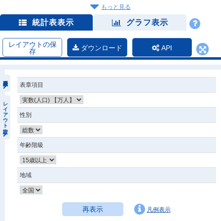
もっと見る
統計表表示
グラフ表示
レイアウトの保
ダウンロード
API
存
表章項目
レイアウト設定
性別
年齢階級
地域
再表示
凡例表示