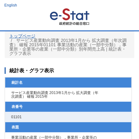
メ
English
イ
ン
コ
ン
テ
ン
ツ
トップページ
に
サービス産業動向調査 2013年1月から 拡大調査（年次調
移
査） 確報 2015年01101 事業活動の産業（一部中分類），事
動
業所・企業等の産業（一部中分類）別年間売上高 | 統計表・
グラフ表示
統計表・グラフ表示
統計名
サービス産業動向調査 2013年1月から 拡大調査（年
次調査） 確報 2015年
表番号
01101
表題
事業活動の産業（一部中分類），事業所・企業等の