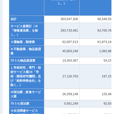
く。）
合計
303,547,300
66,546,551
サービス産業計（※
「情報通信業」を除
293,733,481
63,700,786
く。）
Ｈ運輸業，郵便業
62,007,513
61,873,198
Ｋ不動産業，物品賃貸
45,063,248
1,082,981
業
70うち物品賃貸業
14,303,367
54,225
Ｌ学術研究，専門・技
術サービス業(※「学
術・開発研究機関」及
27,116,763
197,152
び「純粋持株会社」を
除く。)
Ｍ宿泊業，飲食サービ
26,359,148
125,485
ス業
75うち宿泊業
5,561,249
92,507
Ｎ生活関連サービス