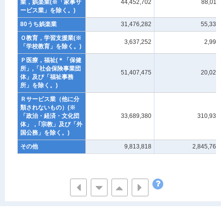
業，娯楽業(※「家事サ
44,452,702
88,011
ービス業」を除く。)
80うち娯楽業
31,476,282
55,339
Ｏ教育，学習支援業(※
3,637,252
2,999
「学校教育」を除く。)
Ｐ医療，福祉(＊「保健
所」,「社会保険事業団
51,407,475
20,024
体」及び「福祉事務
所」を除く。)
Ｒサービス業（他に分
類されないもの）(※
「政治・経済・文化団
33,689,380
310,936
体」，｢宗教」及び「外
国公務」を除く。)
その他
9,813,818
2,845,765