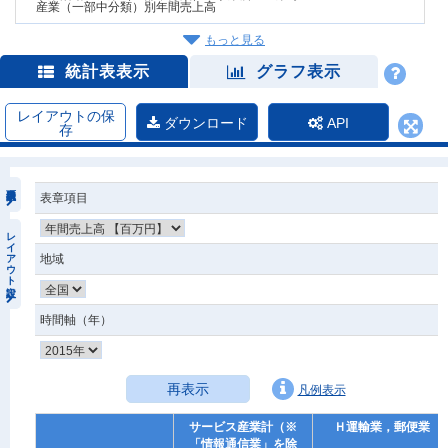
産業（一部中分類）別年間売上高
もっと見る
統計表表示
グラフ表示
レイアウトの保
ダウンロード
API
存
表章項目
レイアウト設定
地域
時間軸（年）
再表示
凡例表示
サービス産業計（※
Ｈ運輸業，郵便業
「情報通信業」を除