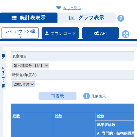
もっと見る
統計表表示
グラフ表示
レイアウトの保
ダウンロード
API
存
表章項目
レイアウト設定
時間軸(年度次)
再表示
凡例表示
総数
総数
総数
就業者総数
A_専門的・技術的職業