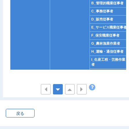
B_管理的職業従事者
C_事務従事者
D_販売従事者
E_サービス職業従事者
F_保安職業従事者
G_農林漁業作業者
H_運輸・通信従事者
I_生産工程・労務作業
者
J_職業不詳
無職
不詳
人工死産
総数
就業者総数
A_専門的・技術的職業
戻る
従事者
B_管理的職業従事者