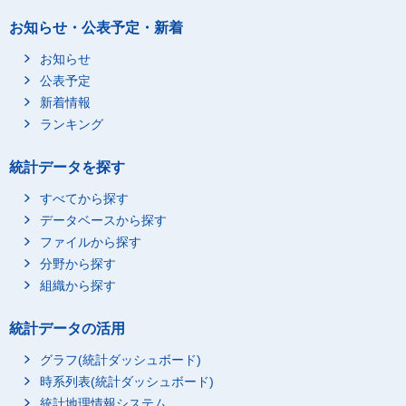
C_事務従事者
お知らせ・公表予定・新着
D_販売従事者
お知らせ
E_サービス職業従事者
公表予定
F_保安職業従事者
新着情報
G_農林漁業作業者
ランキング
H_運輸・通信従事者
統計データを探す
I_生産工程・労務作業
者
すべてから探す
J_職業不詳
データベースから探す
無職
ファイルから探す
不詳
分野から探す
母の職業あり
組織から探す
総数
総数
就業者総数
統計データの活用
A_専門的・技術的職業
従事者
グラフ(統計ダッシュボード)
B_管理的職業従事者
時系列表(統計ダッシュボード)
C_事務従事者
統計地理情報システム