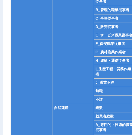
従事者
B_管理的職業従事者
C_事務従事者
D_販売従事者
E_サービス職業従事者
F_保安職業従事者
G_農林漁業作業者
H_運輸・通信従事者
I_生産工程・労務作業
者
J_職業不詳
無職
不詳
自然死産
総数
就業者総数
A_専門的・技術的職業
従事者