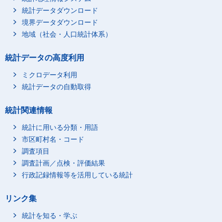
統計データダウンロード
D_販売従事者
境界データダウンロード
E_サービス職業従事者
地域（社会・人口統計体系）
F_保安職業従事者
G_農林漁業作業者
統計データの高度利用
H_運輸・通信従事者
ミクロデータ利用
I_生産工程・労務作業
統計データの自動取得
者
J_職業不詳
統計関連情報
無職
統計に用いる分類・用語
不詳
市区町村名・コード
自然死産
総数
調査項目
就業者総数
調査計画／点検・評価結果
A_専門的・技術的職業
行政記録情報等を活用している統計
従事者
B_管理的職業従事者
リンク集
C_事務従事者
統計を知る・学ぶ