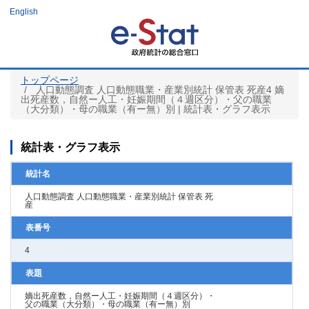
メ
English
イ
ン
コ
ン
テ
ン
ツ
トップページ
に
人口動態調査 人口動態職業・産業別統計 保管表 死産4 嫡
移
出死産数，自然ー人工・妊娠期間（４週区分）・父の職業
動
（大分類）・母の職業（有ー無）別 | 統計表・グラフ表示
統計表・グラフ表示
統計名
人口動態調査 人口動態職業・産業別統計 保管表 死
産
表番号
4
表題
嫡出死産数，自然ー人工・妊娠期間（４週区分）・
父の職業（大分類）・母の職業（有ー無）別