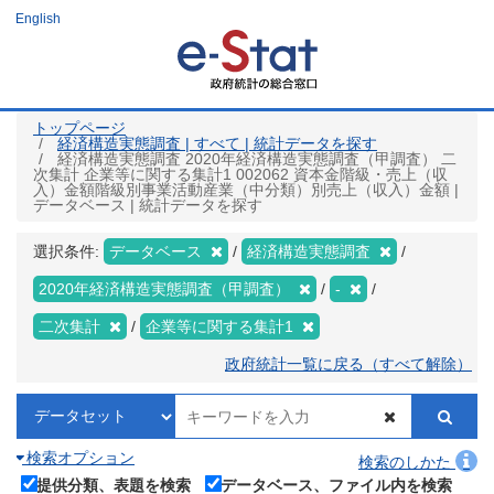
メ
English
イ
ン
コ
ン
テ
ン
ツ
トップページ
に
経済構造実態調査 | すべて | 統計データを探す
移
経済構造実態調査 2020年経済構造実態調査（甲調査） 二
動
次集計 企業等に関する集計1 002062 資本金階級・売上（収
入）金額階級別事業活動産業（中分類）別売上（収入）金額 |
データベース | 統計データを探す
選択条件:
データベース
経済構造実態調査
2020年経済構造実態調査（甲調査）
-
二次集計
企業等に関する集計1
政府統計一覧に戻る（すべて解除）
検索オプション
検索のしかた
提供分類、表題を検索
データベース、ファイル内を検索