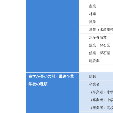
農業
林業
漁業
漁業（水産養
水産養殖業
鉱業，採石業
鉱業，採石業
建設業
在学か否かの別・最終卒業
総数
学校の種類
卒業者
（卒業者）小
（卒業者）中
（卒業者）高