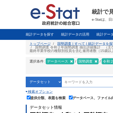
メ
イ
ン
統計で
コ
ン
テ
e-Stat
ン
ツ
に
移
統計データを探す
統計データの活用
統計デー
動
トップページ
国勢調査 | すべて | 統計データを
国勢調査 令和２年国勢調査 抽出詳細集計 （主
最終卒業学校の種類別役員を含む雇用者数（15歳以上）－
選択条件:
データベース
国勢調査
令和
検索オプション
提供分類、表題を検索
データベース、ファイル
データセット情報