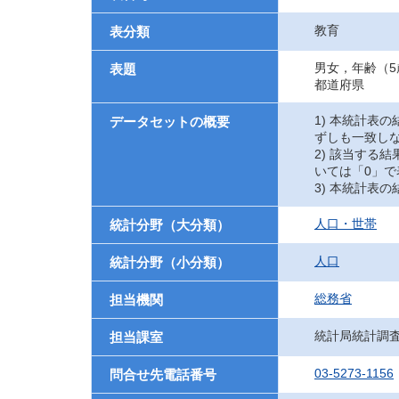
教育
表分類
男女，年齢（
表題
都道府県
1) 本統計表
データセットの概要
ずしも一致し
2) 該当する
いては「0」で
3) 本統計表
人口・世帯
統計分野（大分類）
人口
統計分野（小分類）
総務省
担当機関
統計局統計調
担当課室
03-5273-1156
問合せ先電話番号