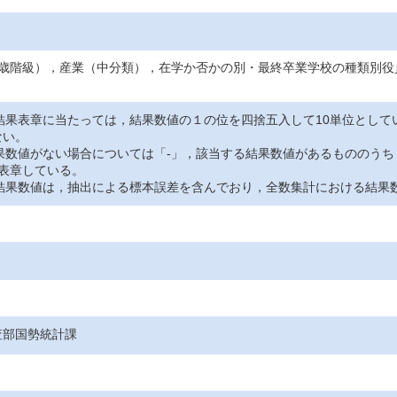
5歳階級），産業（中分類），在学か否かの別・最終卒業学校の種類別役
の結果表章に当たっては，結果数値の１の位を四捨五入して10単位とし
ない。
結果数値がない場合については「-」，該当する結果数値があるもののう
表章している。
の結果数値は，抽出による標本誤差を含んでおり，全数集計における結果
査部国勢統計課