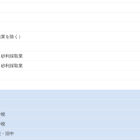
殖業を除く）
，砂利採取業
，砂利採取業
学校
学校
校・旧中