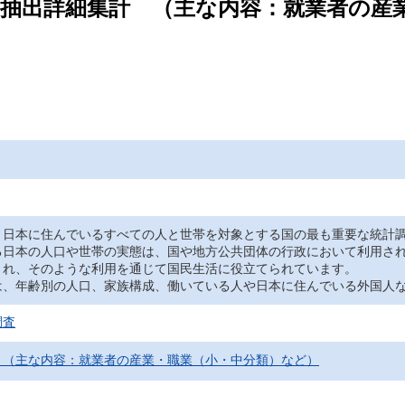
査 / 抽出詳細集計 （主な内容：就業者の
日本に住んでいるすべての人と世帯を対象とする国の最も重要な統計調
る日本の人口や世帯の実態は、国や地方公共団体の行政において利用さ
され、そのような利用を通じて国民生活に役立てられています。
、年齢別の人口、家族構成、働いている人や日本に住んでいる外国人な
調査
 （主な内容：就業者の産業・職業（小・中分類）など）