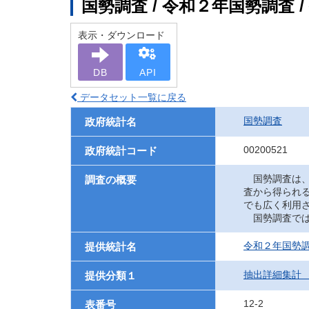
国勢調査 / 令和２年国勢調
表示・ダウンロード
DB
API
データセット一覧に戻る
国勢調査
政府統計名
00200521
政府統計コード
国勢調査は、
調査の概要
査から得られ
でも広く利用
国勢調査では
令和２年国勢
提供統計名
抽出詳細集計
提供分類１
12-2
表番号