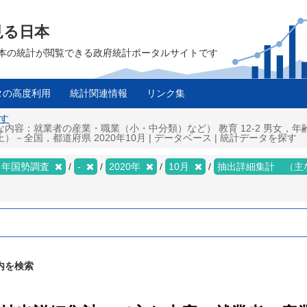
見る日本
は、日本の統計が閲覧できる政府統計ポータルサイトです
タの高度利用
統計関連情報
リンク集
探す
な内容：就業者の産業・職業（小・中分類）など） 教育 12-2 男女，
全国，都道府県 2020年10月 | データベース | 統計データを探す
２年国勢調査
-
2020年
10月
抽出詳細集計 （主
内を検索