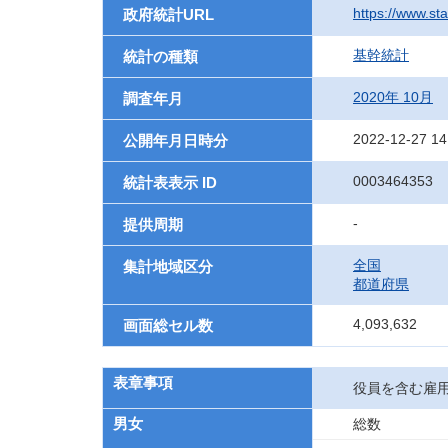
https://www.sta
政府統計URL
基幹統計
統計の種類
2020年 10月
調査年月
2022-12-27 14
公開年月日時分
0003464353
統計表表示 ID
-
提供周期
全国
集計地域区分
都道府県
4,093,632
画面総セル数
表章事項
役員を含む雇
男女
総数