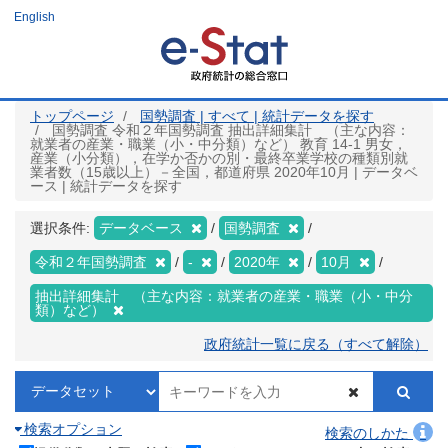
メ
English
イ
ン
コ
ン
テ
ン
ツ
トップページ
国勢調査 | すべて | 統計データを探す
に
国勢調査 令和２年国勢調査 抽出詳細集計 （主な内容：
移
就業者の産業・職業（小・中分類）など） 教育 14-1 男女，
動
産業（小分類），在学か否かの別・最終卒業学校の種類別就
業者数（15歳以上）－全国，都道府県 2020年10月 | データベ
ース | 統計データを探す
選択条件:
データベース
国勢調査
令和２年国勢調査
-
2020年
10月
抽出詳細集計 （主な内容：就業者の産業・職業（小・中分
類）など）
政府統計一覧に戻る（すべて解除）
検索オプション
検索のしかた