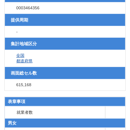
0003464356
提供周期
-
集計地域区分
全国
都道府県
画面総セル数
615,168
表章事項
就業者数
男女