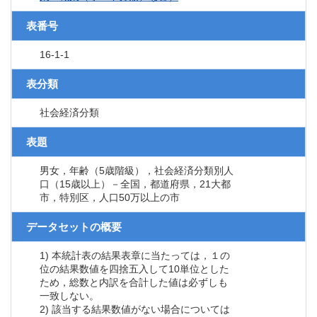
表番号
16-1-1
表分類
社会経済分類
表題
男女，年齢（5歳階級），社会経済分類別人
口（15歳以上）－全国，都道府県，21大都
市，特別区，人口50万以上の市
データセットの概要
1) 本統計表の結果表章に当たっては，１の
位の結果数値を四捨五入して10単位とした
ため，総数と内訳を合計した値は必ずしも
一致しない。
2) 該当する結果数値がない場合については