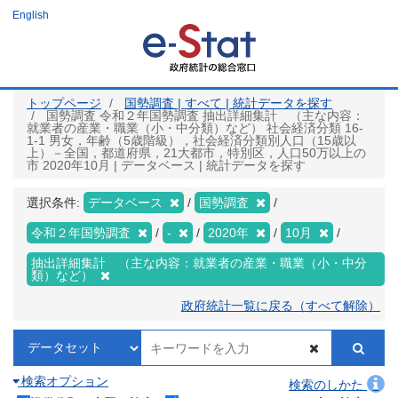
メ
English
イ
ン
コ
ン
テ
ン
ツ
トップページ
国勢調査 | すべて | 統計データを探す
に
国勢調査 令和２年国勢調査 抽出詳細集計 （主な内容：
移
就業者の産業・職業（小・中分類）など） 社会経済分類 16-
動
1-1 男女，年齢（5歳階級），社会経済分類別人口（15歳以
上）－全国，都道府県，21大都市，特別区，人口50万以上の
市 2020年10月 | データベース | 統計データを探す
選択条件:
データベース
国勢調査
令和２年国勢調査
-
2020年
10月
抽出詳細集計 （主な内容：就業者の産業・職業（小・中分
類）など）
政府統計一覧に戻る（すべて解除）
検索オプション
検索のしかた