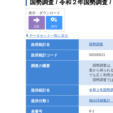
国勢調査 / 令和２年国勢調
表示・ダウンロード
DB
API
データセット一覧に戻る
国勢調査
政府統計名
00200521
政府統計コード
国勢調査は、
調査の概要
査から得られ
でも広く利用
国勢調査では
令和２年国勢
提供統計名
抽出詳細集計
提供分類１
8-1
表番号