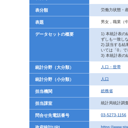
労働力状態・
表分類
男女，職業（中
表題
1) 本統計表
データセットの概要
ずしも一致し
2) 該当する
いては「0」で
3) 本統計表
人口・世帯
統計分野（大分類）
人口
統計分野（小分類）
総務省
担当機関
統計局統計調
担当課室
03-5273-1156
問合せ先電話番号
https://www.sta
政府統計URL