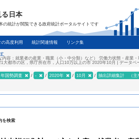
見る日本
は、日本の統計が閲覧できる政府統計ポータルサイトです
タの高度利用
統計関連情報
リンク集
探す
な内容：就業者の産業・職業（小・中分類）など） 労働力状態・産業・職
大都市の区，県庁所在市，人口10万以上の市 2020年10月 | データベ
２年国勢調査
-
2020年
10月
抽出詳細集計 （主
内を検索