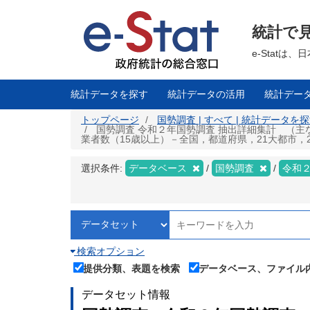
メ
イ
ン
統計で
コ
ン
テ
e-Stat
ン
ツ
に
移
統計データを探す
統計データの活用
統計デー
動
トップページ
国勢調査 | すべて | 統計データを
国勢調査 令和２年国勢調査 抽出詳細集計 （主
業者数（15歳以上）－全国，都道府県，21大都市，21
選択条件:
データベース
国勢調査
令和
検索オプション
提供分類、表題を検索
データベース、ファイル
データセット情報