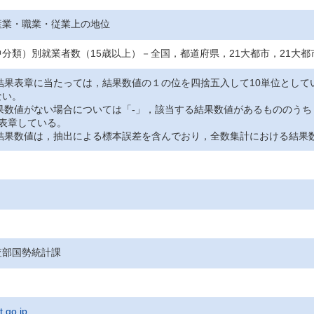
産業・職業・従業上の地位
分類）別就業者数（15歳以上）－全国，都道府県，21大都市，21大都
の結果表章に当たっては，結果数値の１の位を四捨五入して10単位とし
ない。
結果数値がない場合については「-」，該当する結果数値があるもののう
表章している。
の結果数値は，抽出による標本誤差を含んでおり，全数集計における結果
査部国勢統計課
t.go.jp