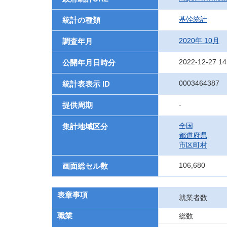
基幹統計
統計の種類
2020年 10月
調査年月
2022-12-27 14
公開年月日時分
0003464387
統計表表示 ID
-
提供周期
全国
集計地域区分
都道府県
市区町村
106,680
画面総セル数
表章事項
就業者数
職業
総数