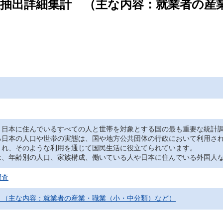
査 / 抽出詳細集計 （主な内容：就業者の
日本に住んでいるすべての人と世帯を対象とする国の最も重要な統計調
る日本の人口や世帯の実態は、国や地方公共団体の行政において利用さ
され、そのような利用を通じて国民生活に役立てられています。
、年齢別の人口、家族構成、働いている人や日本に住んでいる外国人な
調査
 （主な内容：就業者の産業・職業（小・中分類）など）