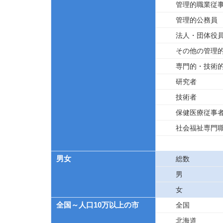
管理的職業従
管理的公務員
法人・団体役
その他の管理
専門的・技術
研究者
技術者
保健医療従事
社会福祉専門
男女
総数
男
女
全国～人口10万以上の市
全国
北海道