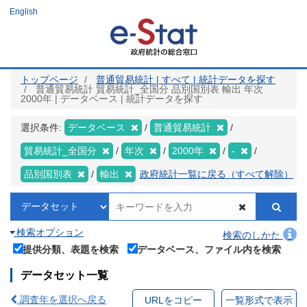
メ
English
イ
ン
コ
ン
テ
ン
ツ
トップページ
普通貿易統計 | すべて | 統計データを探す
に
普通貿易統計 貿易統計_全国分 品別国別表 輸出 年次
移
2000年 | データベース | 統計データを探す
動
選択条件:
データベース
普通貿易統計
貿易統計_全国分
年次
2000年
-
品別国別表
輸出
政府統計一覧に戻る（すべて解除）
検索オプション
検索のしかた
提供分類、表題を検索
データベース、ファイル内を検索
データセット一覧
調査年を選択へ戻る
URLをコピー
一覧形式で表示