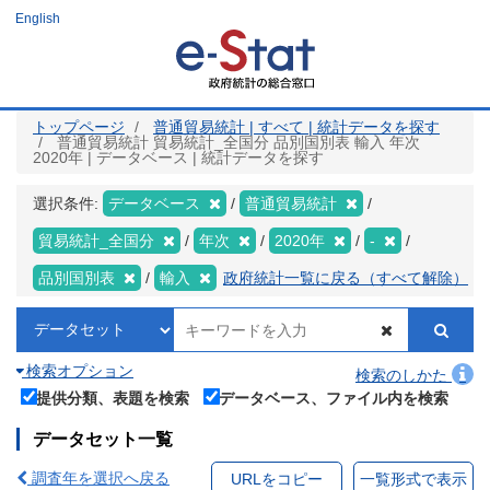
メ
English
イ
ン
コ
ン
テ
ン
ツ
トップページ
普通貿易統計 | すべて | 統計データを探す
に
普通貿易統計 貿易統計_全国分 品別国別表 輸入 年次
移
2020年 | データベース | 統計データを探す
動
選択条件:
データベース
普通貿易統計
貿易統計_全国分
年次
2020年
-
品別国別表
輸入
政府統計一覧に戻る（すべて解除）
検索オプション
検索のしかた
提供分類、表題を検索
データベース、ファイル内を検索
データセット一覧
調査年を選択へ戻る
URLをコピー
一覧形式で表示