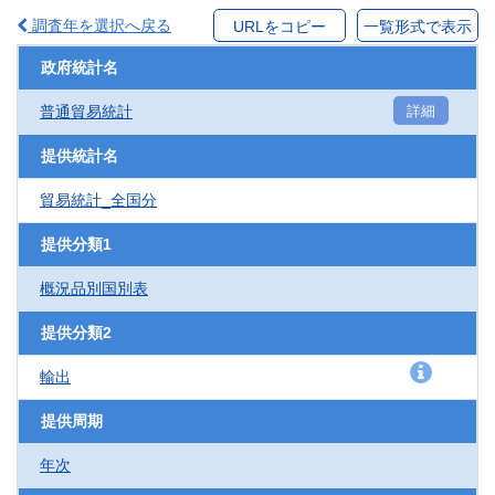
調査年を選択へ戻る
URLをコピー
一覧形式で表示
政府統計名
普通貿易統計
詳細
提供統計名
貿易統計_全国分
提供分類1
概況品別国別表
提供分類2
輸出
提供周期
年次