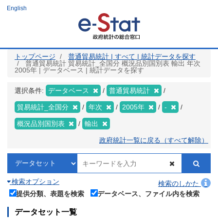
メ
English
イ
ン
コ
ン
テ
ン
ツ
トップページ
普通貿易統計 | すべて | 統計データを探す
に
普通貿易統計 貿易統計_全国分 概況品別国別表 輸出 年次
移
2005年 | データベース | 統計データを探す
動
選択条件:
データベース
普通貿易統計
貿易統計_全国分
年次
2005年
-
概況品別国別表
輸出
政府統計一覧に戻る（すべて解除）
検索オプション
検索のしかた
提供分類、表題を検索
データベース、ファイル内を検索
データセット一覧