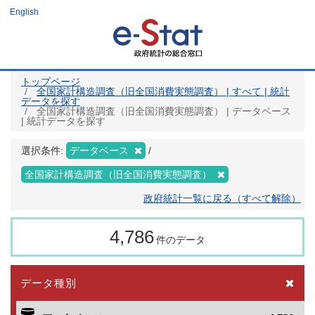
メ
English
イ
ン
コ
ン
テ
ン
ツ
トップページ
に
全国家計構造調査（旧全国消費実態調査） | すべて | 統計
移
データを探す
動
全国家計構造調査（旧全国消費実態調査） | データベース
| 統計データを探す
選択条件:
データベース
全国家計構造調査（旧全国消費実態調査）
政府統計一覧に戻る（すべて解除）
4,786
件のデータ
データ種別