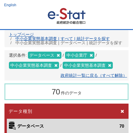
メ
English
イ
ン
コ
ン
テ
ン
ツ
トップページ
に
中小企業実態基本調査 | すべて | 統計データを探す
移
中小企業実態基本調査 | データベース | 統計データを探す
動
選択条件:
データベース
中小企業庁
中小企業実態基本調査
中小企業実態基本調査
政府統計一覧に戻る（すべて解除）
70
件のデータ
データ種別
データベース
70