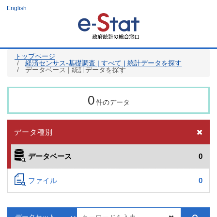
メ
English
イ
ン
コ
ン
テ
ン
ツ
トップページ
に
経済センサス‐基礎調査 | すべて | 統計データを探す
移
データベース | 統計データを探す
動
0
件のデータ
データ種別
データベース
0
ファイル
0