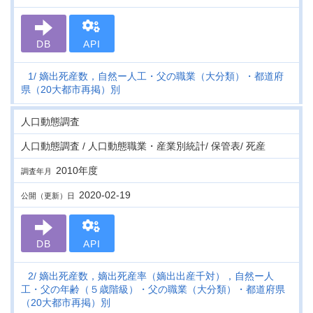
DB
API
1
嫡出死産数，自然ー人工・父の職業（大分類）・都道府
県（20大都市再掲）別
人口動態調査
人口動態調査 / 人口動態職業・産業別統計/ 保管表/ 死産
2010年度
調査年月
2020-02-19
公開（更新）日
DB
API
2
嫡出死産数，嫡出死産率（嫡出出産千対），自然ー人
工・父の年齢（５歳階級）・父の職業（大分類）・都道府県
（20大都市再掲）別