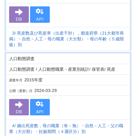
DB
API
3
死産数及び死産率（出産千対），都道府県（21大都市再
掲）・自然－人工・母の職業（大分類）・母の年齢（５歳階
級）別
人口動態調査
人口動態調査 / 人口動態職業・産業別統計/ 保管表/ 死産
2015年度
調査年月
2024-03-29
公開（更新）日
DB
API
4
嫡出死産数，母の職業（有－無）・自然－人工・父の職
業（大分類）・妊娠期間（４週区分）別