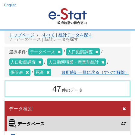
メ
English
イ
ン
コ
ン
テ
ン
ツ
トップページ
すべて | 統計データを探す
に
データベース | 統計データを探す
移
動
選択条件:
データベース
人口動態調査
人口動態調査
人口動態職業・産業別統計
保管表
死産
政府統計一覧に戻る（すべて解除）
47
件のデータ
データ種別
データベース
47