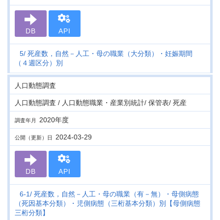
DB
API
5
死産数，自然－人工・母の職業（大分類）・妊娠期間
（４週区分）別
人口動態調査
人口動態調査 / 人口動態職業・産業別統計/ 保管表/ 死産
2020年度
調査年月
2024-03-29
公開（更新）日
DB
API
6-1
死産数，自然－人工・母の職業（有－無）・母側病態
（死因基本分類）・児側病態（三桁基本分類）別【母側病態
三桁分類】