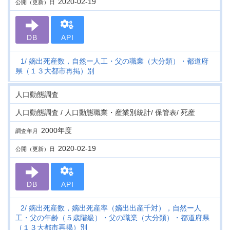
2020-02-19
公開（更新）日
DB
API
1
嫡出死産数，自然ー人工・父の職業（大分類）・都道府
県（１３大都市再掲）別
人口動態調査
人口動態調査 / 人口動態職業・産業別統計/ 保管表/ 死産
2000年度
調査年月
2020-02-19
公開（更新）日
DB
API
2
嫡出死産数，嫡出死産率（嫡出出産千対），自然ー人
工・父の年齢（５歳階級）・父の職業（大分類）・都道府県
（１３大都市再掲）別