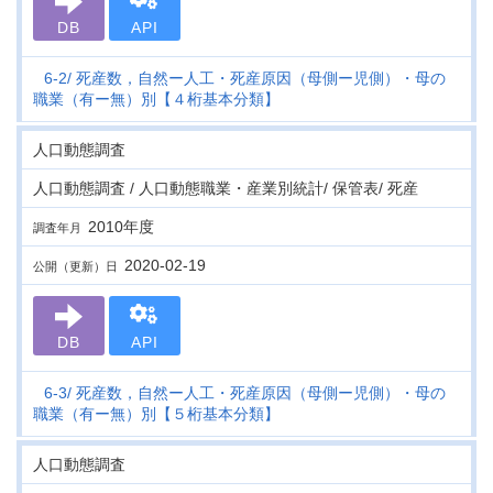
DB
API
6-2
死産数，自然ー人工・死産原因（母側ー児側）・母の
職業（有ー無）別【４桁基本分類】
人口動態調査
人口動態調査 / 人口動態職業・産業別統計/ 保管表/ 死産
2010年度
調査年月
2020-02-19
公開（更新）日
DB
API
6-3
死産数，自然ー人工・死産原因（母側ー児側）・母の
職業（有ー無）別【５桁基本分類】
人口動態調査