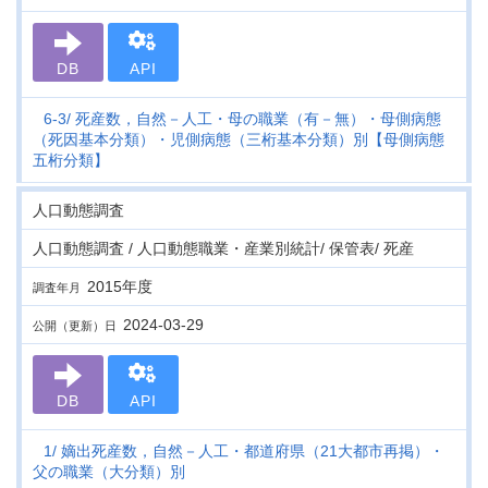
DB
API
6-3
死産数，自然－人工・母の職業（有－無）・母側病態
（死因基本分類）・児側病態（三桁基本分類）別【母側病態
五桁分類】
人口動態調査
人口動態調査 / 人口動態職業・産業別統計/ 保管表/ 死産
2015年度
調査年月
2024-03-29
公開（更新）日
DB
API
1
嫡出死産数，自然－人工・都道府県（21大都市再掲）・
父の職業（大分類）別