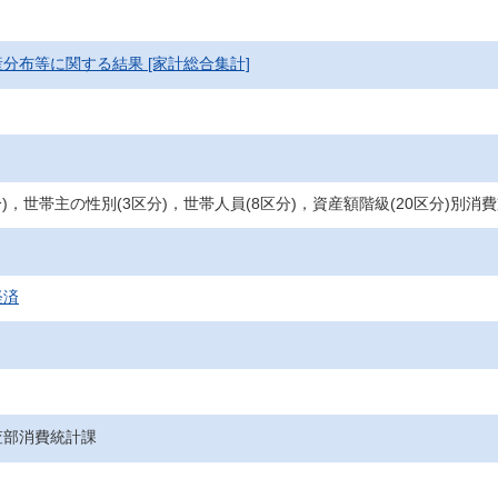
分布等に関する結果 [家計総合集計]
分)，世帯主の性別(3区分)，世帯人員(8区分)，資産額階級(20区分)別
経済
査部消費統計課