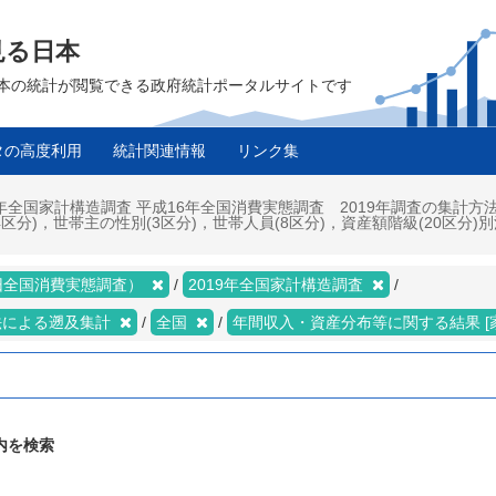
見る日本
は、日本の統計が閲覧できる政府統計ポータルサイトです
タの高度利用
統計関連情報
リンク集
年全国家計構造調査 平成16年全国消費実態調査 2019年調査の集計方
分(4区分)，世帯主の性別(3区分)，世帯人員(8区分)，資産額階級(20区分)
旧全国消費実態調査）
2019年全国家計構造調査
法による遡及集計
全国
年間収入・資産分布等に関する結果 [
内を検索