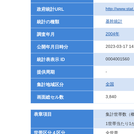
http://www.sta
政府統計URL
基幹統計
統計の種類
2004年
調査年月
2023-03-17 14
公開年月日時分
0004001560
統計表表示 ID
-
提供周期
全国
集計地域区分
3,840
画面総セル数
表章項目
集計世帯数（
1世帯当たり1
世帯区分４区分
全世帯