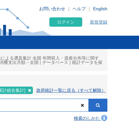
お問い合わせ
ヘルプ
English
ログイン
新規登録
法による遡及集計 全国 年間収入・資産分布等に関す
別消費支出月額－全国 | データベース | 統計データを探
家計総合集計]
政府統計一覧に戻る（すべて解除）
検索のしかた