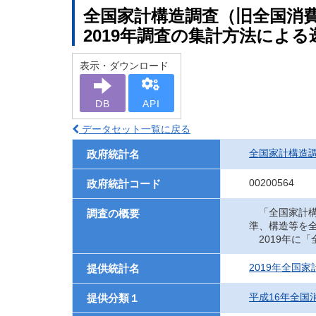
全国家計構造調査（旧全国消費実
2019年調査の集計方法による
表示・ダウンロード
DB
API
データセット一覧に戻る
全国家計構造
政府統計名
00200564
政府統計コード
「全国家計構
調査の概要
準、構造等を
2019年に
2019年全国
提供統計名
平成16年全国
提供分類１