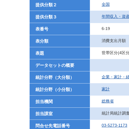
全国
提供分類２
年間収入・資産
提供分類３
6-19
表番号
消費支出月額
表分類
世帯区分(4区
表題
データセットの概要
企業・家計・
統計分野（大分類）
家計
統計分野（小分類）
総務省
担当機関
統計局統計調
担当課室
03-5273-1173
問合せ先電話番号