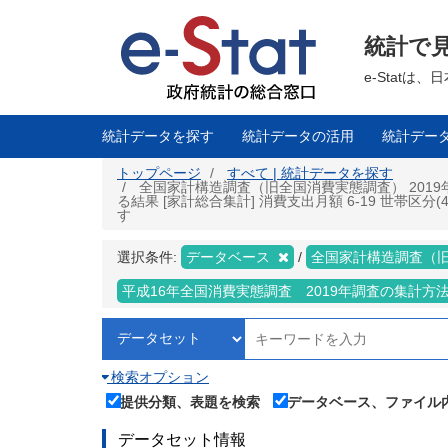
メ
イ
ン
統計で
コ
ン
テ
e-Stat
ン
ツ
に
移
統計データを探す
統計データの活用
統計デー
動
トップページ
すべて | 統計データを探す
全国家計構造調査（旧全国消費実態調査） 2019
る結果 [家計総合集計] 消費支出月額 6-19 世帯区
す
選択条件:
データベース
全国家計構造調査（
平成16年全国消費実態調査 2019年調査の集計方
検索オプション
提供分類、表題を検索
データベース、ファイル
データセット情報