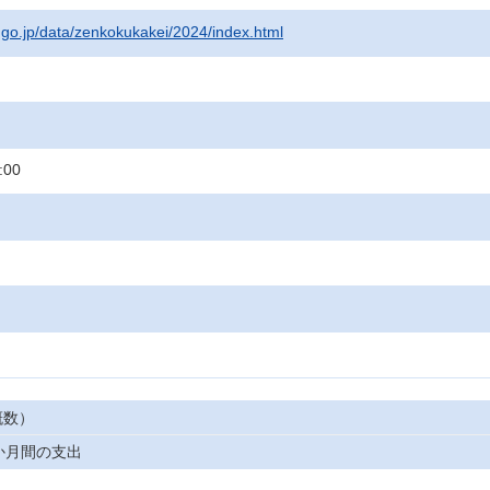
t.go.jp/data/zenkokukakei/2024/index.html
:00
概数）
か月間の支出