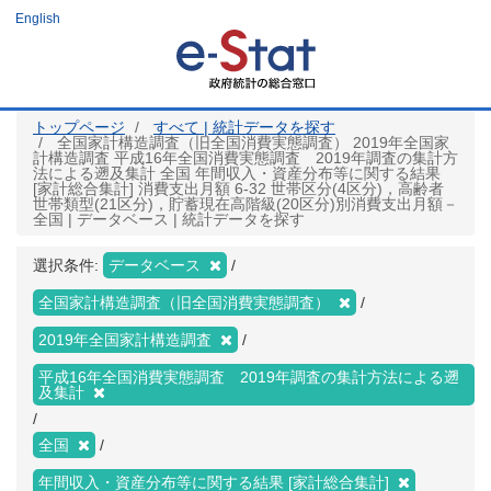
メ
English
イ
ン
コ
ン
テ
ン
ツ
トップページ
すべて | 統計データを探す
に
全国家計構造調査（旧全国消費実態調査） 2019年全国家
移
計構造調査 平成16年全国消費実態調査 2019年調査の集計方
動
法による遡及集計 全国 年間収入・資産分布等に関する結果
[家計総合集計] 消費支出月額 6-32 世帯区分(4区分)，高齢者
世帯類型(21区分)，貯蓄現在高階級(20区分)別消費支出月額－
全国 | データベース | 統計データを探す
選択条件:
データベース
全国家計構造調査（旧全国消費実態調査）
2019年全国家計構造調査
平成16年全国消費実態調査 2019年調査の集計方法による遡
及集計
全国
年間収入・資産分布等に関する結果 [家計総合集計]