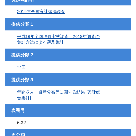
2019年全国家計構造調査
提供分類１
平成16年全国消費実態調査 2019年調査の
集計方法による遡及集計
提供分類２
全国
提供分類３
年間収入・資産分布等に関する結果 [家計総
合集計]
表番号
6-32
表分類