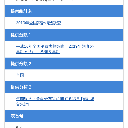
提供統計名
2019年全国家計構造調査
提供分類１
平成16年全国消費実態調査 2019年調査の
集計方法による遡及集計
提供分類２
全国
提供分類３
年間収入・資産分布等に関する結果 [家計総
合集計]
表番号
6-4