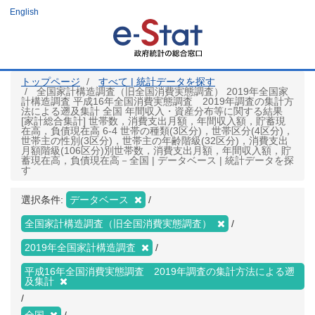
メ
English
イ
ン
コ
ン
テ
ン
ツ
トップページ
すべて | 統計データを探す
に
全国家計構造調査（旧全国消費実態調査） 2019年全国家
移
計構造調査 平成16年全国消費実態調査 2019年調査の集計方
動
法による遡及集計 全国 年間収入・資産分布等に関する結果
[家計総合集計] 世帯数，消費支出月額，年間収入額，貯蓄現
在高，負債現在高 6-4 世帯の種類(3区分)，世帯区分(4区分)，
世帯主の性別(3区分)，世帯主の年齢階級(32区分)，消費支出
月額階級(106区分)別世帯数，消費支出月額，年間収入額，貯
蓄現在高，負債現在高－全国 | データベース | 統計データを探
す
選択条件:
データベース
全国家計構造調査（旧全国消費実態調査）
2019年全国家計構造調査
平成16年全国消費実態調査 2019年調査の集計方法による遡
及集計