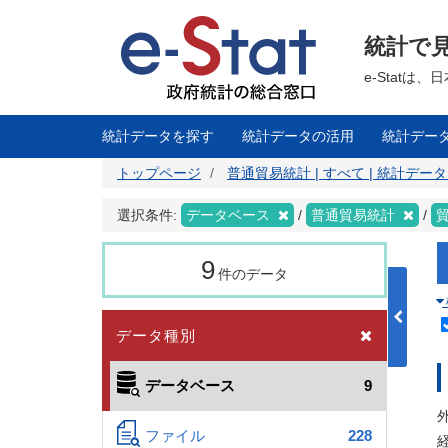
メ
イ
ン
統計で
コ
ン
テ
e-Stat
ン
ツ
に
移
統計データを探す
統計データの活用
統計デー
動
トップページ
普通貿易統計 | すべて | 統計デー
選択条件:
データベース
普通貿易統計
9
件のデータ
データ種別
データベース
9
ファイル
228