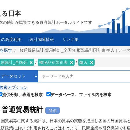
見る日本
は、日本の統計が閲覧できる政府統計ポータルサイトです
タの高度利用
統計関連情報
リンク集
タを探す
普通貿易統計 貿易統計_全国分 概況品別国別表 輸入 | データ
貿易統計_全国分
概況品別国別表
輸入
検索オプション
提供分類、表題を検索
データベース、ファイル内を検索
普通貿易統計
詳細
外国貿易等に関する統計は、日本の貿易の実態を把握し各国の外国貿易
経済政策において利用されることはもとより、民間企業や研究機関でも