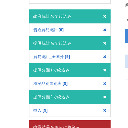
政府統計名で絞込み
（
普通貿易統計
9
提供統計名で絞込み
貿易統計_全国分
9
提供分類1で絞込み
概況品別国別表
9
提供分類2で絞込み
輸入
9
検索結果をさらに絞込み