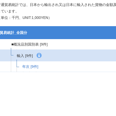
普通貿易統計では、日本から輸出され又は日本に輸入された貨物の金額
しています。
単位：千円、UNIT:1,000YEN）
貿易統計_全国分
■概況品別国別表
[9件]
輸入
[9件]
年次
[9件]