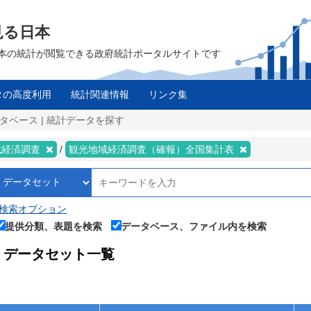
見る日本
は、日本の統計が閲覧できる政府統計ポータルサイトです
タの高度利用
統計関連情報
リンク集
タベース | 統計データを探す
域経済調査
観光地域経済調査（確報）全国集計表
検索オプション
提供分類、表題を検索
データベース、ファイル内を検索
データセット一覧