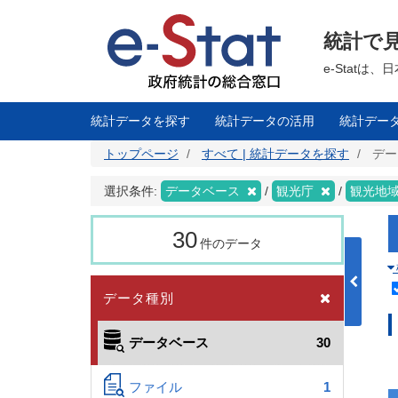
メ
イ
ン
統計で
コ
ン
テ
e-Stat
ン
ツ
に
移
統計データを探す
統計データの活用
統計デー
動
トップページ
すべて | 統計データを探す
デー
選択条件:
データベース
観光庁
観光地
30
件のデータ
データ種別
データベース
30
ファイル
1