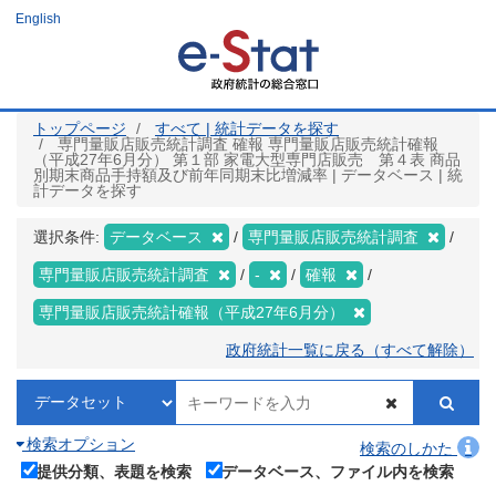
メ
English
イ
ン
コ
ン
テ
ン
ツ
トップページ
すべて | 統計データを探す
に
専門量販店販売統計調査 確報 専門量販店販売統計確報
移
（平成27年6月分） 第１部 家電大型専門店販売 第４表 商品
動
別期末商品手持額及び前年同期末比増減率 | データベース | 統
計データを探す
選択条件:
データベース
専門量販店販売統計調査
専門量販店販売統計調査
-
確報
専門量販店販売統計確報（平成27年6月分）
政府統計一覧に戻る（すべて解除）
検索オプション
検索のしかた
提供分類、表題を検索
データベース、ファイル内を検索