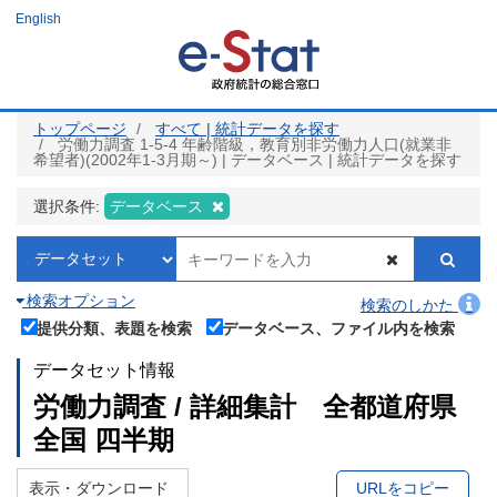
メ
English
イ
ン
コ
ン
テ
ン
ツ
トップページ
すべて | 統計データを探す
に
労働力調査 1-5-4 年齢階級，教育別非労働力人口(就業非
移
希望者)(2002年1-3月期～) | データベース | 統計データを探す
動
選択条件:
データベース
検索オプション
検索のしかた
提供分類、表題を検索
データベース、ファイル内を検索
データセット情報
労働力調査 / 詳細集計 全都道府県
全国 四半期
表示・ダウンロード
URLをコピー