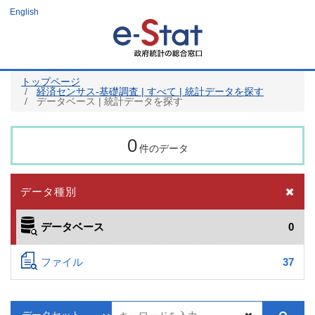
メ
English
イ
ン
コ
ン
テ
ン
ツ
トップページ
に
経済センサス‐基礎調査 | すべて | 統計データを探す
移
データベース | 統計データを探す
動
0
件のデータ
データ種別
データベース
0
ファイル
37