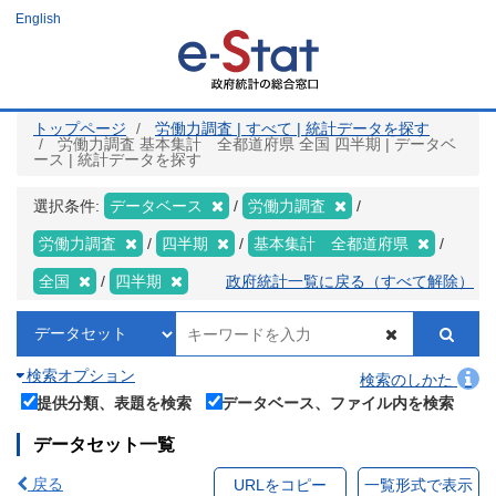
メ
English
イ
ン
コ
ン
テ
ン
ツ
トップページ
労働力調査 | すべて | 統計データを探す
に
労働力調査 基本集計 全都道府県 全国 四半期 | データベ
移
ース | 統計データを探す
動
選択条件:
データベース
労働力調査
労働力調査
四半期
基本集計 全都道府県
全国
四半期
政府統計一覧に戻る（すべて解除）
検索オプション
検索のしかた
提供分類、表題を検索
データベース、ファイル内を検索
データセット一覧
戻る
URLをコピー
一覧形式で表示