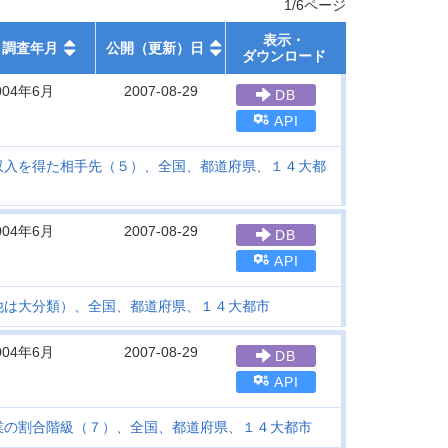
1/6ページ
表示・
調査年月
公開（更新）日
ダウンロード
004年6月
2007-08-29
DB
API
収入を得た相手先（５）、全国、都道府県、１４大都
004年6月
2007-08-29
DB
API
他は大分類）、全国、都道府県、１４大都市
004年6月
2007-08-29
DB
API
業の割合階級（７）、全国、都道府県、１４大都市