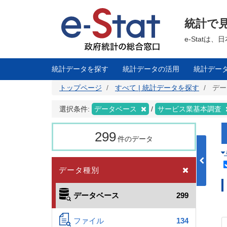
メ
イ
ン
統計で
コ
ン
テ
e-Stat
ン
ツ
に
移
統計データを探す
統計データの活用
統計デー
動
トップページ
すべて | 統計データを探す
デー
選択条件:
データベース
サービス業基本調査
299
件のデータ
データ種別
データベース
299
ファイル
134