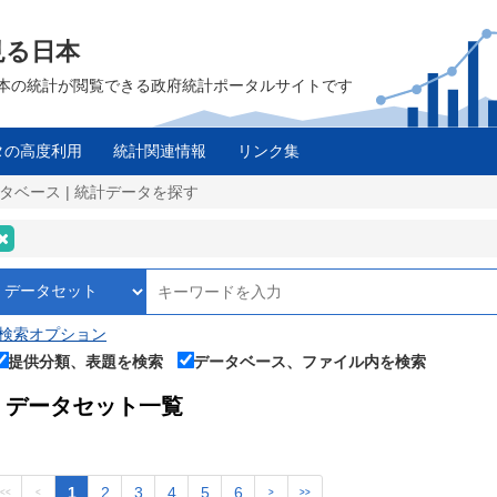
見る日本
は、日本の統計が閲覧できる政府統計ポータルサイトです
タの高度利用
統計関連情報
リンク集
タベース | 統計データを探す
検索オプション
提供分類、表題を検索
データベース、ファイル内を検索
データセット一覧
1
2
3
4
5
6
<<
<
>
>>