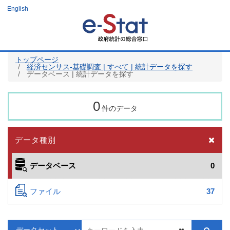
メ
English
イ
ン
コ
ン
テ
ン
ツ
トップページ
に
経済センサス‐基礎調査 | すべて | 統計データを探す
移
データベース | 統計データを探す
動
0
件のデータ
データ種別
データベース
0
ファイル
37