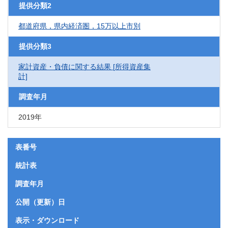
提供分類2
都道府県，県内経済圏，15万以上市別
提供分類3
家計資産・負債に関する結果 [所得資産集
計]
調査年月
2019年
表番号
統計表
調査年月
公開（更新）日
表示・ダウンロード