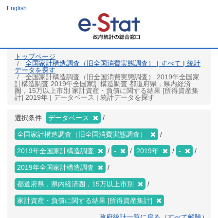
メ
English
イ
ン
コ
ン
テ
ン
ツ
トップページ
に
全国家計構造調査（旧全国消費実態調査） | すべて | 統計
移
データを探す
動
全国家計構造調査（旧全国消費実態調査） 2019年全国家
計構造調査 2019年全国家計構造調査 都道府県，県内経済
圏，15万以上市別 家計資産・負債に関する結果 [所得資産集
計] 2019年 | データベース | 統計データを探す
選択条件:
データベース
全国家計構造調査（旧全国消費実態調査）
2019年全国家計構造調査
-
2019年
-
2019年全国家計構造調査
都道府県，県内経済圏，15万以上市別
家計資産・負債に関する結果 [所得資産集計]
政府統計一覧に戻る（すべて解除）