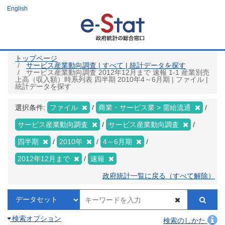
メ
English
イ
ン
コ
ン
テ
ン
ツ
トップページ
に
サービス産業動向調査 | すべて | 統計データを探す
移
サービス産業動向調査 2012年12月まで 速報 1-1 産業別売
動
上高（収入額）時系列表 四半期 2010年4～6月期 | ファイル |
統計データを探す
選択条件:
ファイル
商業・サービス業 > 需給流通
サービス産業動向調査
サービス産業動向調査
四半期
2010年
4～6月期
2012年12月まで
速報
政府統計一覧に戻る（すべて解除）
検索オプション
検索のしかた